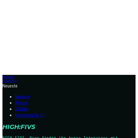
Startseite
HIGH:FIV5
Neueste
Neueste
Älteste
Zufällig
Sortierung (A-Z)
HIGH:FIV5
HIGH:FIV5: Hier findet ihr kurze Interviews mit