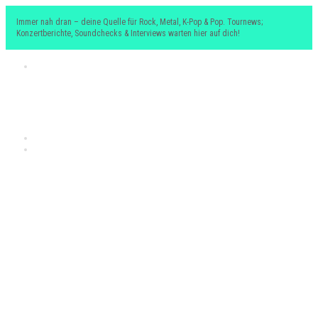
Immer nah dran – deine Quelle für Rock, Metal, K-Pop & Pop. Tournews;
Konzertberichte, Soundchecks & Interviews warten hier auf dich!