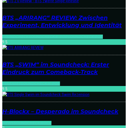
BTS „ARIRANG“ REVIEW: Zwischen
Experiment, Entwicklung und Identität
SOUNDCHECK
SOUNDCHECK:K-POP
SOUNDCHECK:POP
9.5
BTS „SWIM“ im Soundcheck: Erster
Eindruck zum Comeback-Track
RELEASES
SOUNDCHECK:K-POP
9.5
H-Blockx – Desperado im Soundcheck
NEWS
SOUNDCHECK:ROCK