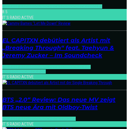
RELEASE RADAR
SOUNDCHECK
SOUNDCHECK:SINGLES
8.5
IT´S RADIO:ACTIVE
EL CAPITXN debütiert als Artist mit
„Breaking Through“ feat. Taehyun &
Jeremy Zucker – Im Soundcheck
RELEASE RADAR
SOUNDCHECK
SOUNDCHECK:K-
POP
SOUNDCHECK:POP
IT´S RADIO:ACTIVE
BTS „2.0“ Review: Das neue MV zeigt
BTS neue Ära mit Oldboy-Twist
RELEASE RADAR
SOUNDCHECK:SINGLES
IT´S RADIO:ACTIVE