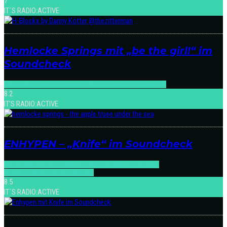
7
IT´S RADIO:ACTIVE
Hemlocke Springs mit „be the girl!“ im
Soundcheck
NEWS
RELEASES
SOUNDCHECK
SOUNDCHECK:POP
8.2
IT'S RADIO:ACTIVE
ENHYPEN – „Knife“ im Soundcheck
NEWS
RELEASES
SOUNDCHECK
SOUNDCHECK:K-
POP
SOUNDCHECK:SINGLES
8.5
IT´S RADIO:ACTIVE