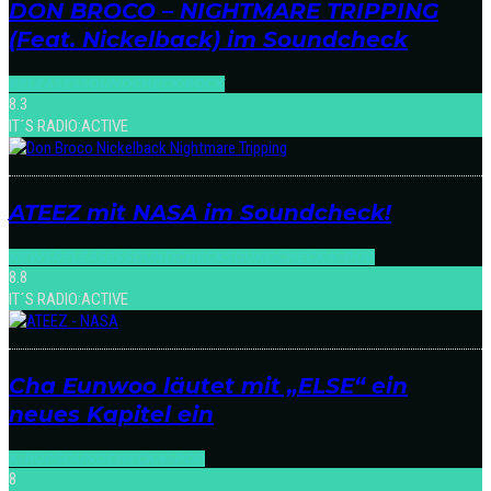
DON BROCO – NIGHTMARE TRIPPING
(Feat. Nickelback) im Soundcheck
RELEASES
SOUNDCHECK:ROCK
8.3
IT´S RADIO:ACTIVE
ATEEZ mit NASA im Soundcheck!
NEWS
RELEASES
SOUNDCHECK
SOUNDCHECK:K-POP
8.8
IT´S RADIO:ACTIVE
Cha Eunwoo läutet mit „ELSE“ ein
neues Kapitel ein
K-POP
SOUNDCHECK:K-POP
8