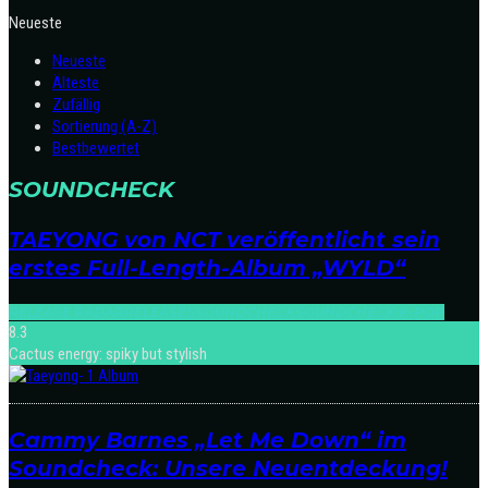
Neueste
Neueste
Älteste
Zufällig
Sortierung (A-Z)
Bestbewertet
SOUNDCHECK
TAEYONG von NCT veröffentlicht sein
erstes Full-Length-Album „WYLD“
RELEASE RADAR
RELEASES
SOUNDCHECK
SOUNDCHECK:K-POP
8.3
Cactus energy: spiky but stylish
Cammy Barnes „Let Me Down“ im
Soundcheck: Unsere Neuentdeckung!