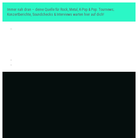
Immer nah dran – deine Quelle für Rock, Metal, K-Pop & Pop. Tournews;
Konzertberichte, Soundchecks & Interviews warten hier auf dich!