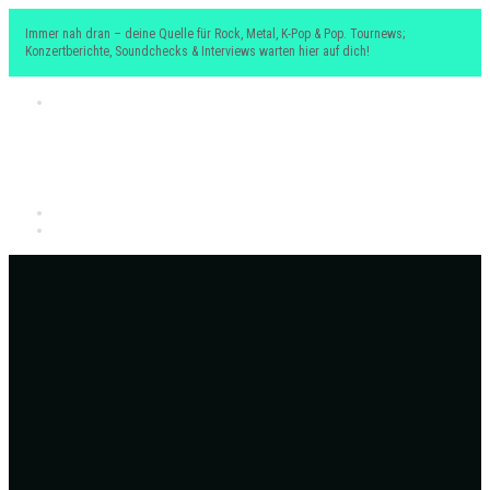
Immer nah dran – deine Quelle für Rock, Metal, K-Pop & Pop. Tournews;
Konzertberichte, Soundchecks & Interviews warten hier auf dich!