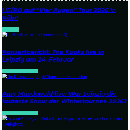
HE/RO auf “Vier Augen” Tour 2026 in
Köln!
POP:LIVE
Konzertbericht: The Kooks live in
Leipzig am 24. Februar
ON STAGE
POP:LIVE
Amy Macdonald live: War Leipzig die
lauteste Show der Wintertournee 2026?
ON STAGE
POP:LIVE