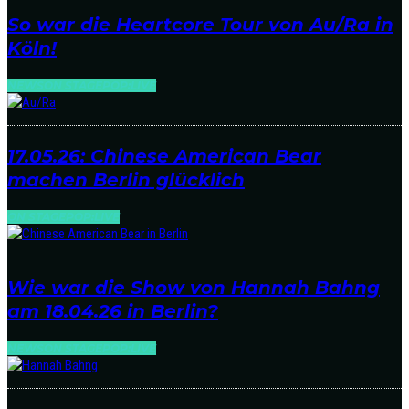
So war die Heartcore Tour von Au/Ra in
Köln!
NEWS
ON STAGE
POP:LIVE
17.05.26: Chinese American Bear
machen Berlin glücklich
ON STAGE
POP:LIVE
Wie war die Show von Hannah Bahng
am 18.04.26 in Berlin?
NEWS
ON STAGE
POP:LIVE