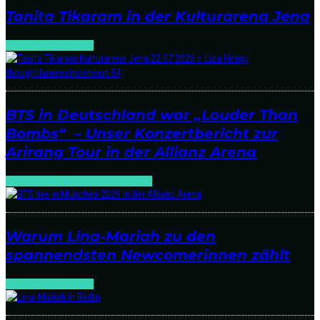
Tanita Tikaram in der Kulturarena Jena
ON STAGE
POP:LIVE
BTS in Deutschland war „Louder Than
Bombs“ – Unser Konzertbericht zur
Arirang Tour in der Allianz Arena
K-POP:ONSTAGE
NEWS
POP:LIVE
Warum Lina-Mariah zu den
spannendsten Newcomerinnen zählt
ON STAGE
POP:LIVE