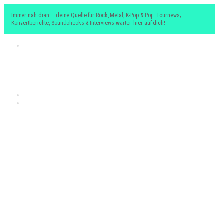
Immer nah dran – deine Quelle für Rock, Metal, K-Pop & Pop. Tournews;
Konzertberichte, Soundchecks & Interviews warten hier auf dich!