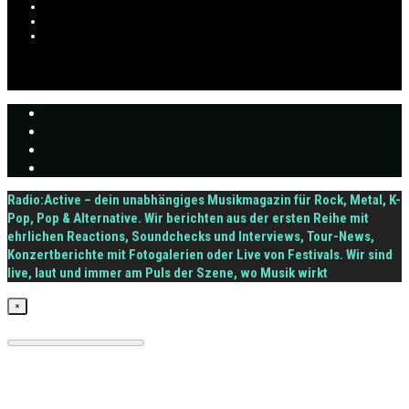
Radio:Active – dein unabhängiges Musikmagazin für Rock, Metal, K-
Pop, Pop & Alternative. Wir berichten aus der ersten Reihe mit
ehrlichen Reactions, Soundchecks und Interviews, Tour-News,
Konzertberichte mit Fotogalerien oder Live von Festivals. Wir sind
live, laut und immer am Puls der Szene, wo Musik wirkt
×