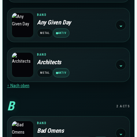
BAND
Any Given Day
⌄
METAL
AKTIV
BAND
Architects
⌄
METAL
AKTIV
↑ Nach oben
B
2 ACTS
BAND
Bad Omens
⌄