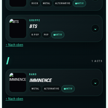
ROCK
METAL
ALTERNATIVE
AKTIV
GRUPPE
BTS
⌄
K-POP
POP
AKTIV
↑ Nach oben
I
1 ACTS
BAND
IMMINENCE
⌄
METAL
ALTERNATIVE
AKTIV
↑ Nach oben