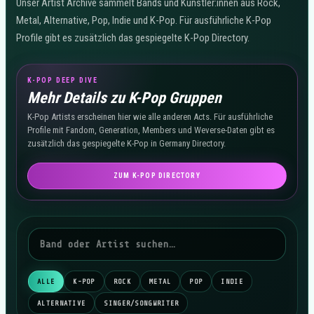
Unser Artist Archive sammelt Bands und Künstler:innen aus Rock,
Metal, Alternative, Pop, Indie und K-Pop. Für ausführliche K-Pop
Profile gibt es zusätzlich das gespiegelte K-Pop Directory.
K-POP DEEP DIVE
Mehr Details zu K-Pop Gruppen
K-Pop Artists erscheinen hier wie alle anderen Acts. Für ausführliche
Profile mit Fandom, Generation, Members und Weverse-Daten gibt es
zusätzlich das gespiegelte K-Pop in Germany Directory.
ZUM K-POP DIRECTORY
ALLE
K-POP
ROCK
METAL
POP
INDIE
ALTERNATIVE
SINGER/SONGWRITER