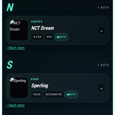
N
1 ACTS
GRUPPE
NCT Dream
⌄
K-POP
POP
AKTIV
↑ Nach oben
S
1 ACTS
BAND
Sperling
⌄
ROCK
ALTERNATIVE
AKTIV
↑ Nach oben