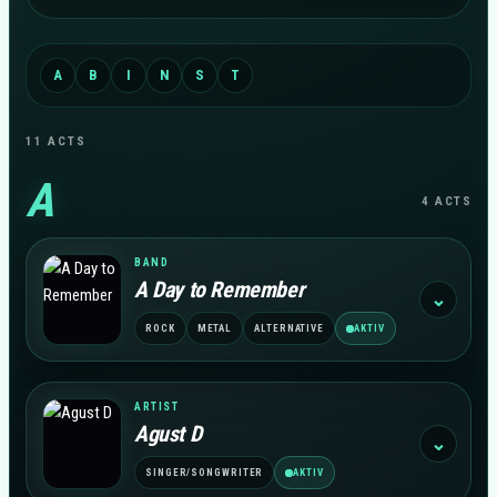
A
B
I
N
S
T
11 ACTS
A
4 ACTS
BAND
A Day to Remember
⌄
ROCK
METAL
ALTERNATIVE
AKTIV
ARTIST
Agust D
⌄
SINGER/SONGWRITER
AKTIV