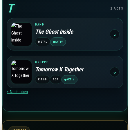
T
2 ACTS
BAND
The Ghost Inside
⌄
METAL
AKTIV
GRUPPE
Tomorrow X Together
⌄
K-POP
POP
AKTIV
↑ Nach oben