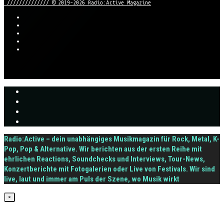
////////////// © 2019-2026 Radio:Active Magazine
Radio:Active – dein unabhängiges Musikmagazin für Rock, Metal, K-
Pop, Pop & Alternative. Wir berichten aus der ersten Reihe mit
ehrlichen Reactions, Soundchecks und Interviews, Tour-News,
Konzertberichte mit Fotogalerien oder Live von Festivals. Wir sind
live, laut und immer am Puls der Szene, wo Musik wirkt
×