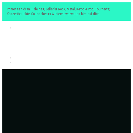
Immer nah dran – deine Quelle für Rock, Metal, K-Pop & Pop. Tournews;
Konzertberichte, Soundchecks & Interviews warten hier auf dich!