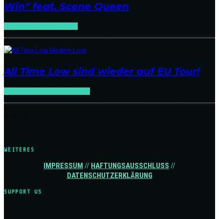
Win“ feat. Scene Queen
ALTERNATIVE
RELEASES
All Time Low sind wieder auf EU Tour!
NEWS
RELEASES
TOURNEEN
MEHR LADEN
WEITERES
IMPRESSUM
//
HAFTUNGSAUSSCHLUSS
//
DATENSCHUTZERKLÄRUNG
SUPPORT US