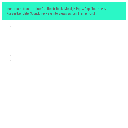
Immer nah dran – deine Quelle für Rock, Metal, K-Pop & Pop. Tournews;
Konzertberichte, Soundchecks & Interviews warten hier auf dich!