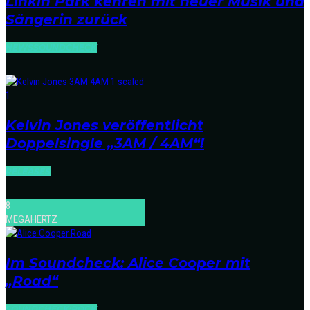
Linkin Park kehren mit neuer Musik und
Sängerin zurück
NEWS
SOUNDCHECK
Kelvin Jones veröffentlicht
Doppelsingle „3AM / 4AM“!
RELEASES
8
MEGAHERTZ
Im Soundcheck: Alice Cooper mit
„Road“
SOUNDCHECK:ROCK