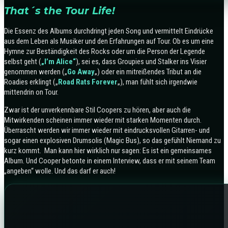
That´s the Tour Life!
Die Essenz des Albums durchdringt jeden Song und vermittelt Eindrücke
aus dem Leben als Musiker und den Erfahrungen auf Tour. Ob es um eine
Hymne zur Beständigkeit des Rocks oder um die Person der Legende
selbst geht (
„I’m Alice“
), sei es, dass Groupies und Stalker ins Visier
genommen werden („
Go Away
„) oder ein mitreißendes Tribut an die
Roadies erklingt („
Road Rats Forever
„), man fühlt sich irgendwie
mittendrin on Tour.
Zwar ist der unverkennbare Stil Coopers zu hören, aber auch die
Mitwirkenden scheinen immer wieder mit starken Momenten durch.
Überrascht werden wir immer wieder mit eindrucksvollen Gitarren- und
sogar einen explosiven Drumsolis (Magic Bus), so das gefühlt Niemand zu
kurz kommt. Man kann hier wirklich nur sagen: Es ist ein gemeinsames
Album. Und Cooper betonte in einem Interview, dass er mit seinem Team
„angeben“ wolle. Und das darf er auch!