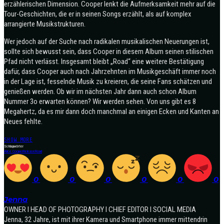
erzählerischen Dimension. Cooper lenkt die Aufmerksamkeit mehr auf die
Tour-Geschichten, die er in seinen Songs erzählt, als auf komplex
arrangierte Musikstrukturen.
Wer jedoch auf der Suche nach radikalen musikalischen Neuerungen ist,
sollte sich bewusst sein, dass Cooper in diesem Album seinen stilischen
Pfad nicht verlässt. Insgesamt bleibt „Road“ eine weitere Bestätigung
dafür, dass Cooper auch nach Jahrzehnten im Musikgeschäft immer noch
in der Lage ist, fesselnde Musik zu kreieren, die seine Fans schätzen und
genießen werden. Ob wir im nächsten Jahr dann auch schon Album
Nummer 3o erwarten können? Wir werden sehen. Von uns gibt es 8
Megahertz, da es mir dann doch manchmal an einigen Ecken und Kanten an
Neues fehlte.
SHOW MORE
Schlagwörter
Alice Cooper
Release
Road
0
0
0
0
0
0
Jenna
OWNER I HEAD OF PHOTOGRAPHY I CHIEF EDITOR I SOCIAL MEDIA
Jenna, 32 Jahre, ist mit ihrer Kamera und Smartphone immer mittendrin