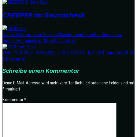
CREEPER im Soundcheck
Zurück
Silbermond am 25.08.2023 in der zweiten heißen Runde ihres
Dresden Heimspiels im Alten Schlachthof
Weiter
NEXT FEST TOKYO 2023; LINE UP STEHT FAST FEST! Darunter BMTH
& Babymetal
Schreibe einen Kommentar
Deine E-Mail-Adresse wird nicht veröffentlicht.
Erforderliche Felder sind mit
*
markiert
Kommentar
*