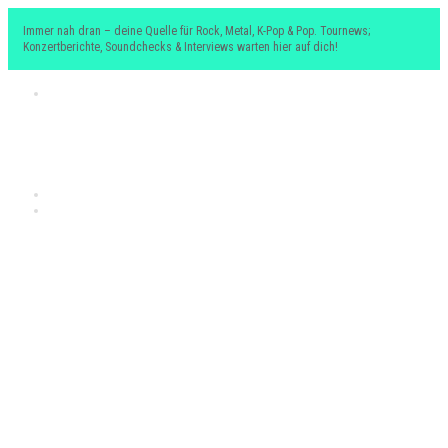
Immer nah dran – deine Quelle für Rock, Metal, K-Pop & Pop. Tournews;
Konzertberichte, Soundchecks & Interviews warten hier auf dich!