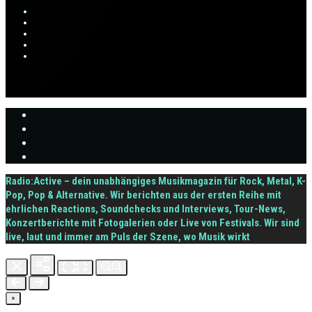
Radio:Active – dein unabhängiges Musikmagazin für Rock, Metal, K-
Pop, Pop & Alternative. Wir berichten aus der ersten Reihe mit
ehrlichen Reactions, Soundchecks und Interviews, Tour-News,
Konzertberichte mit Fotogalerien oder Live von Festivals. Wir sind
live, laut und immer am Puls der Szene, wo Musik wirkt
×