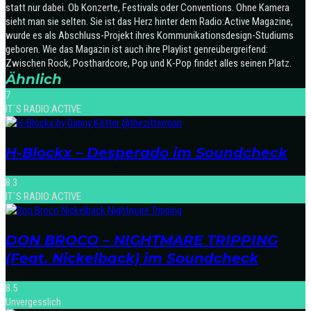
statt nur dabei. Ob Konzerte, Festivals oder Conventions. Ohne Kamera
sieht man sie selten. Sie ist das Herz hinter dem Radio:Active Magazine,
wurde es als Abschluss-Projekt ihres Kommunikationsdesign-Studiums
geboren. Wie das Magazin ist auch ihre Playlist genreübergreifend:
Zwischen Rock, Posthardcore, Pop und K-Pop findet alles seinen Platz.
Ähnlich
7
IT´S RADIO:ACTIVE
H-Blockx – Desperado im Soundcheck
8.3
IT´S RADIO:ACTIVE
DON BROCO – NIGHTMARE TRIPPING
(Feat. Nickelback) im Soundcheck
8.5
Unvergesslich