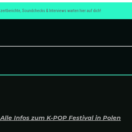
zertberichte, Soundchecks & Interviews warten hier auf dich!
lle Infos zum K-POP Festival in Polen