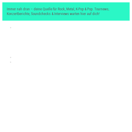
Immer nah dran – deine Quelle für Rock, Metal, K-Pop & Pop. Tournews;
Konzertberichte, Soundchecks & Interviews warten hier auf dich!