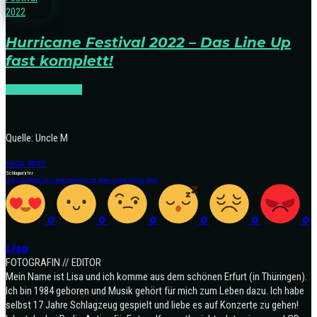
Hurricane Festival 2022 – Das Line Up
fast komplett!
FESTIVALS
NEWS
Quelle: Uncle M
SHOW MORE
Schlagwörter
20.02.2020
Chris Cresswell
Feel
Release
The Flatliners
Uncle M
Uncle Music
0
0
0
0
0
0
Lisa
FOTOGRAFIN // EDITOR
Mein Name ist Lisa und ich komme aus dem schönen Erfurt (in Thüringen).
Ich bin 1984 geboren und Musik gehört für mich zum Leben dazu. Ich habe
selbst 17 Jahre Schlagzeug gespielt und liebe es auf Konzerte zu gehen!