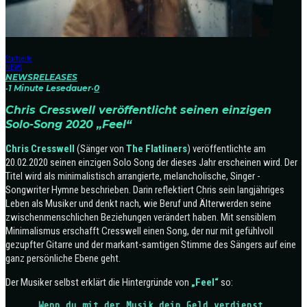
Startseite
NEWS
NEWS
RELEASES
·
1 Minute Lesedauer
·
0
Chris Cresswell veröffentlicht seinen einzigen
Solo-Song 2020 „Feel“
Chris Cresswell
(Sänger von
The Flatliners
) veröffentlichte am
20.02.2020 seinen einzigen Solo Song der dieses Jahr erscheinen wird. Der
Titel wird als minimalistisch arrangierte, melancholische, Singer -
Songwriter Hymne beschrieben. Darin reflektiert Chris sein langjähriges
Leben als Musiker und denkt nach, wie Beruf und Älterwerden seine
zwischenmenschlichen Beziehungen verändert haben. Mit sensiblem
Minimalismus erschafft Cresswell einen Song, der nur mit gefühlvoll
gezupfter Gitarre und der markant-samtigen Stimme des Sängers auf eine
ganz persönliche Ebene geht.
Der Musiker selbst erklärt die Hintergründe von
„Feel“
so:
„Wenn du mit der Musik dein Geld verdienst,