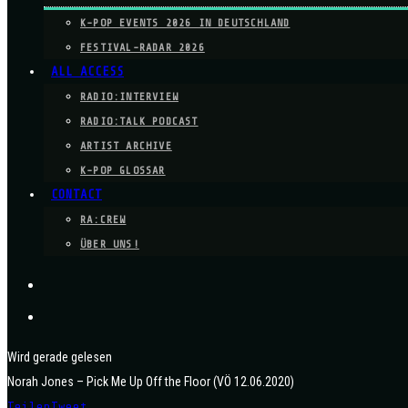
K-POP EVENTS 2026 IN DEUTSCHLAND
FESTIVAL-RADAR 2026
ALL ACCESS
RADIO:INTERVIEW
RADIO:TALK PODCAST
ARTIST ARCHIVE
K-POP GLOSSAR
CONTACT
RA:CREW
ÜBER UNS!
Wird gerade gelesen
Norah Jones – Pick Me Up Off the Floor (VÖ 12.06.2020)
Teilen
Tweet