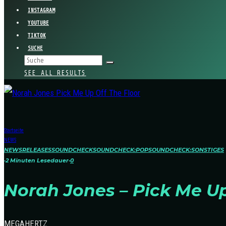
INSTAGRAM
YOUTUBE
TIKTOK
SUCHE
SEE ALL RESULTS
Startseite
NEWS
NEWS
RELEASES
SOUNDCHECK
SOUNDCHECK:POP
SOUNDCHECK:SONSTIGES
·
2 Minuten Lesedauer
·
0
Norah Jones – Pick Me Up 
MEGAHERTZ