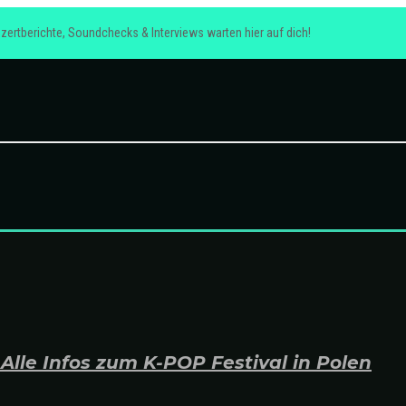
zertberichte, Soundchecks & Interviews warten hier auf dich!
lle Infos zum K-POP Festival in Polen