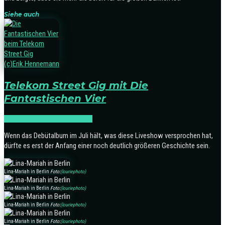
Siehe auch
Telekom Street Gig mit Die
Fantastischen Vier
NEWS
ON STAGE
SONSTIGES
Wenn das Debütalbum im Juli hält, was diese Liveshow versprochen hat,
dürfte es erst der Anfang einer noch deutlich größeren Geschichte sein.
Lina-Mariah in Berlin
Foto:
(louriephoto)
Lina-Mariah in Berlin
Foto:
(louriephoto)
Lina-Mariah in Berlin
Foto:
(louriephoto)
Lina-Mariah in Berlin
Foto:
(louriephoto)