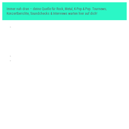
Immer nah dran – deine Quelle für Rock, Metal, K-Pop & Pop. Tournews;
Konzertberichte, Soundchecks & Interviews warten hier auf dich!