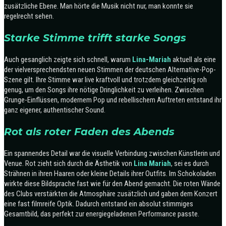
zusätzliche Ebene. Man hörte die Musik nicht nur, man konnte sie
regelrecht sehen.
Starke Stimme trifft starke Songs
Auch gesanglich zeigte sich schnell, warum
Lina-Mariah
aktuell als eine
der vielversprechendsten neuen Stimmen der deutschen Alternative-Pop-
Szene gilt. Ihre Stimme war live kraftvoll und trotzdem gleichzeitig roh
genug, um den Songs ihre nötige Dringlichkeit zu verleihen. Zwischen
Grunge-Einflüssen, modernem Pop und rebellischem Auftreten entstand ihr
ganz eigener, authentischer Sound.
Rot als roter Faden des Abends
Ein spannendes Detail war die visuelle Verbindung zwischen Künstlerin und
Venue. Rot zieht sich durch die Ästhetik von
Lina Mariah
, sei es durch
Strähnen in ihren Haaren oder kleine Details ihrer Outfits. Im Schokoladen
wirkte diese Bildsprache fast wie für den Abend gemacht. Die roten Wände
des Clubs verstärkten die Atmosphäre zusätzlich und gaben dem Konzert
eine fast filmreife Optik. Dadurch entstand ein absolut stimmiges
Gesamtbild, das perfekt zur energiegeladenen Performance passte.