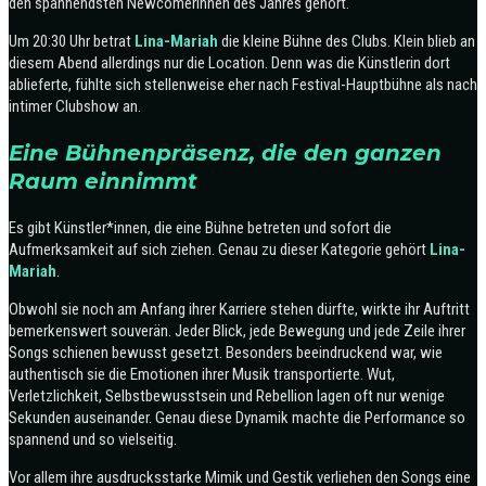
den spannendsten Newcomerinnen des Jahres gehört.
Um 20:30 Uhr betrat
Lina-Mariah
die kleine Bühne des Clubs. Klein blieb an
diesem Abend allerdings nur die Location. Denn was die Künstlerin dort
ablieferte, fühlte sich stellenweise eher nach Festival-Hauptbühne als nach
intimer Clubshow an.
Eine Bühnenpräsenz, die den ganzen
Raum einnimmt
Es gibt Künstler*innen, die eine Bühne betreten und sofort die
Aufmerksamkeit auf sich ziehen. Genau zu dieser Kategorie gehört
Lina-
Mariah
.
Obwohl sie noch am Anfang ihrer Karriere stehen dürfte, wirkte ihr Auftritt
bemerkenswert souverän. Jeder Blick, jede Bewegung und jede Zeile ihrer
Songs schienen bewusst gesetzt. Besonders beeindruckend war, wie
authentisch sie die Emotionen ihrer Musik transportierte. Wut,
Verletzlichkeit, Selbstbewusstsein und Rebellion lagen oft nur wenige
Sekunden auseinander. Genau diese Dynamik machte die Performance so
spannend und so vielseitig.
Vor allem ihre ausdrucksstarke Mimik und Gestik verliehen den Songs eine