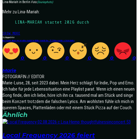
Lina-Mariah in Berlin
Foto:
(louriephoto)
Mehr zu Lina-Mariah:
LINA-MARIAH startet 2026 durch
SHOW MORE
Schlagwörter
lina mariah album preview
lina mariah berlin
lina mariah live 2026
lina mariah schokoladen
0
0
0
0
0
0
Marie
FOTOGRAFIN // EDITOR
Marie-Luise, 28, seit 2023 dabei. Mein Herz schlägt für Indie, Pop und Emo.
Ich habe für jede Lebenssituation eine Playlist parat. Wenn ich einen neuen
Song finde, den ich liebe, höre ich ihn ca. tausend mal am Stück und singe
beim Konzert trotzdem die falschen Lyrics. Am wohlsten fühle ich mich in
queeren Spaces, Plattenläden oder mit einem Stück Pizza auf der Couch.
Ähnlich
Local Frequency 2026 feiert