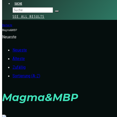
SUCHE
SEE ALL RESULTS
Startseite
Magma&MBP
Neueste
Neueste
Älteste
Zufällig
Sortierung (A-Z)
Magma&MBP