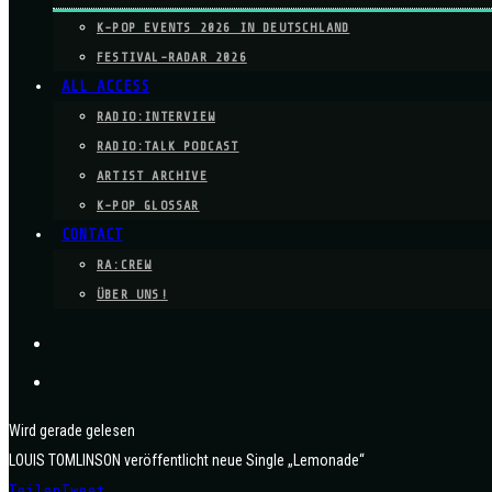
K-POP EVENTS 2026 IN DEUTSCHLAND
FESTIVAL-RADAR 2026
ALL ACCESS
RADIO:INTERVIEW
RADIO:TALK PODCAST
ARTIST ARCHIVE
K-POP GLOSSAR
CONTACT
RA:CREW
ÜBER UNS!
Wird gerade gelesen
LOUIS TOMLINSON veröffentlicht neue Single „Lemonade“
Teilen
Tweet