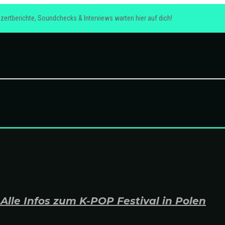
zertberichte, Soundchecks & Interviews warten hier auf dich!
lle Infos zum K-POP Festival in Polen