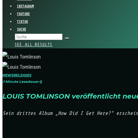
INSTAGRAM
YOUTUBE
TIKTOK
SUCHE
SEE ALL RESULTS
NEWS
RELEASES
·
1 Minute Lesedauer
·
0
LOUIS TOMLINSON veröffentlicht neu
Sein drittes Album „How Did I Get Here?" erschei