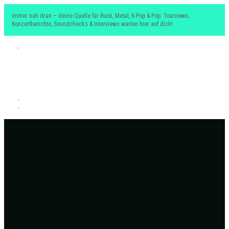
Immer nah dran – deine Quelle für Rock, Metal, K-Pop & Pop. Tournews;
Konzertberichte, Soundchecks & Interviews warten hier auf dich!