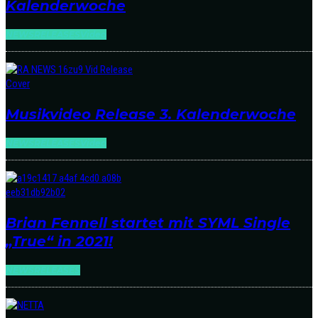
Kalenderwoche
NEWS
RELEASES
Video
Musikvideo Release 3. Kalenderwoche
NEWS
RELEASES
Video
Brian Fennell startet mit SYML Single
„True“ in 2021!
NEWS
RELEASES