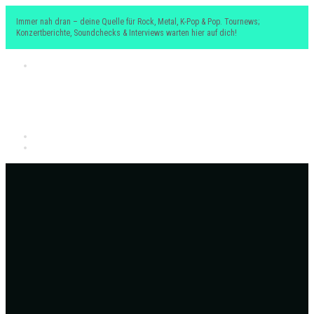
Immer nah dran – deine Quelle für Rock, Metal, K-Pop & Pop. Tournews;
Konzertberichte, Soundchecks & Interviews warten hier auf dich!