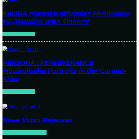
KALINA released offizielles Musikvideo
zu „Walking With Sinners“
NEWS
RELEASES
PERSONA : PERSEVERANCE
Musikalische Portraits in der Corona-
Krise
NEWS
RELEASES
Neue Video Releases
NEWS
RELEASES
Video