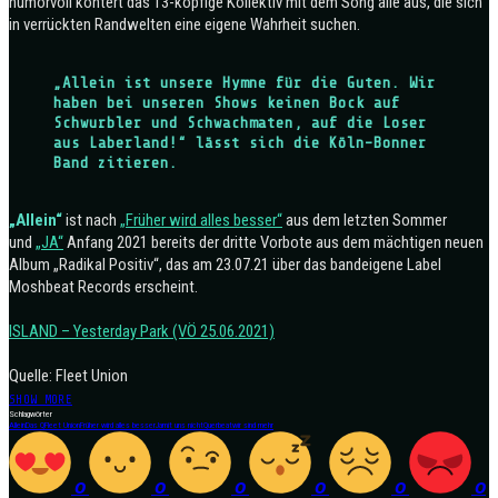
humorvoll kontert das 13-köpfige Kollektiv mit dem Song alle aus, die sich
in verrückten Randwelten eine eigene Wahrheit suchen.
„Allein ist unsere Hymne für die Guten. Wir
haben bei unseren Shows keinen Bock auf
Schwurbler und Schwachmaten, auf die Loser
aus Laberland!“ lässt sich die Köln-Bonner
Band zitieren.
„Allein“
ist nach
„Früher wird alles besser“
aus dem letzten Sommer
und
„JA“
Anfang 2021 bereits der dritte Vorbote aus dem mächtigen neuen
Album „Radikal Positiv“, das am 23.07.21 über das bandeigene Label
Moshbeat Records erscheint.
ISLAND – Yesterday Park (VÖ 25.06.2021)
Quelle: Fleet Union
SHOW MORE
Schlagwörter
Allein
Das Q
Fleet Union
Früher wird alles besser
Ja
mit uns nicht
Querbeat
wir sind mehr
0
0
0
0
0
0