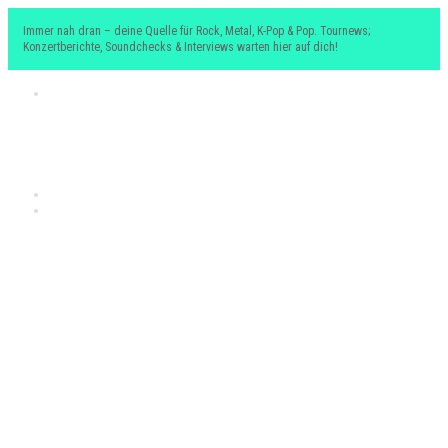
Immer nah dran – deine Quelle für Rock, Metal, K-Pop & Pop. Tournews;
Konzertberichte, Soundchecks & Interviews warten hier auf dich!