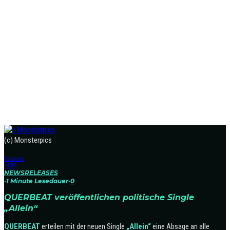
(c) Monsterpics
Startseite
NEWS
NEWS
RELEASES
·
1 Minute Lesedauer
·
0
QUERBEAT veröffentlichen politische Single
„Allein“
QUERBEAT
erteilen mit der neuen Single
„Allein“
eine Absage an alle