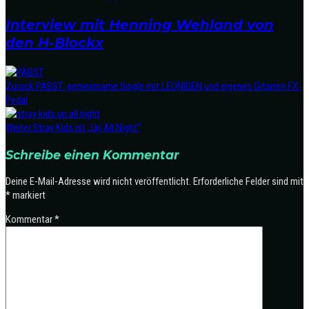
Interview mit Henning Wehland von
den H-Blockx
Zurück
PABST: gemeinsame Single mit LEONIDEN und eigenes Gitarren FX-
Pedal
Weiter
Stray Kids ist „Up All Night“
Schreibe einen Kommentar
Deine E-Mail-Adresse wird nicht veröffentlicht.
Erforderliche Felder sind mit
*
markiert
Kommentar
*