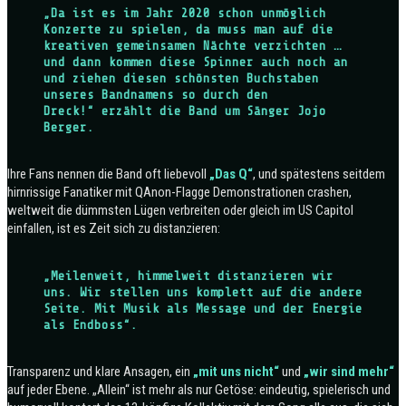
„Da ist es im Jahr 2020 schon unmöglich
Konzerte zu spielen, da muss man auf die
kreativen gemeinsamen Nächte verzichten …
und dann kommen diese Spinner auch noch an
und ziehen diesen schönsten Buchstaben
unseres Bandnamens so durch den
Dreck!“ erzählt die Band um Sänger Jojo
Berger.
Ihre Fans nennen die Band oft liebevoll
„Das Q“
, und spätestens seitdem
hirnrissige Fanatiker mit QAnon-Flagge Demonstrationen crashen,
weltweit die dümmsten Lügen verbreiten oder gleich im US Capitol
einfallen, ist es Zeit sich zu distanzieren:
„Meilenweit, himmelweit distanzieren wir
uns. Wir stellen uns komplett auf die andere
Seite. Mit Musik als Message und der Energie
als Endboss“.
Transparenz und klare Ansagen, ein
„mit uns nicht“
und
„wir sind mehr“
auf jeder Ebene. „Allein“ ist mehr als nur Getöse: eindeutig, spielerisch und