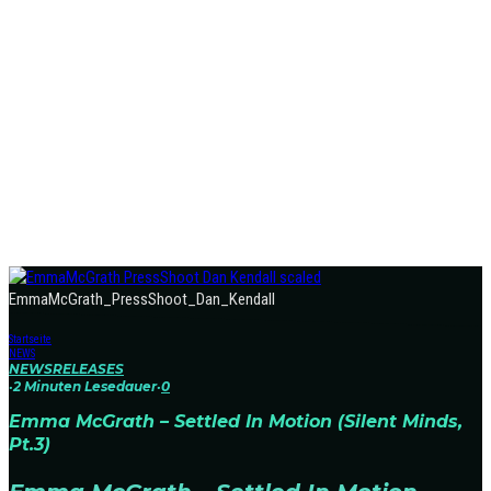
EmmaMcGrath_PressShoot_Dan_Kendall
Startseite
NEWS
NEWS
RELEASES
·
2 Minuten Lesedauer
·
0
Emma McGrath – Settled In Motion (Silent Minds,
Pt.3)