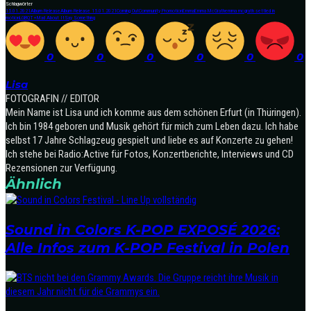
Schlagwörter
15.01.2021
Album Release
Album Release 15.01.2021
Coming Out
Community Promotion
Emma
Emma McGrath
emma mcgrath settled in
motion
LGBQT+
Mad About It
Say Something
0
0
0
0
0
0
Lisa
FOTOGRAFIN // EDITOR
Mein Name ist Lisa und ich komme aus dem schönen Erfurt (in Thüringen).
Ich bin 1984 geboren und Musik gehört für mich zum Leben dazu. Ich habe
selbst 17 Jahre Schlagzeug gespielt und liebe es auf Konzerte zu gehen!
Ich stehe bei Radio:Active für Fotos, Konzertberichte, Interviews und CD
Rezensionen zur Verfügung.
Ähnlich
Sound in Colors K-POP EXPOSÉ 2026:
Alle Infos zum K-POP Festival in Polen