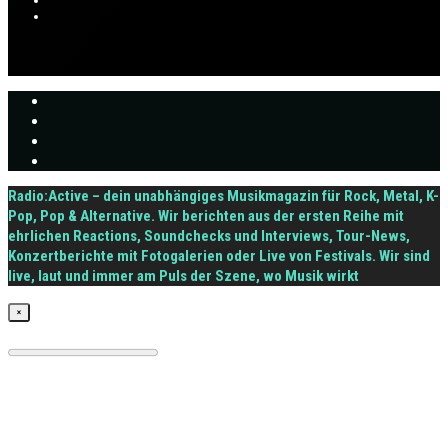
Radio:Active – dein unabhängiges Musikmagazin für Rock, Metal, K-
Pop, Pop & Alternative. Wir berichten aus der ersten Reihe mit
ehrlichen Reactions, Soundchecks und Interviews, Tour-News,
Konzertberichte mit Fotogalerien oder Live von Festivals. Wir sind
live, laut und immer am Puls der Szene, wo Musik wirkt
×