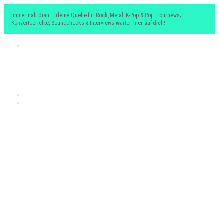
Immer nah dran – deine Quelle für Rock, Metal, K-Pop & Pop. Tournews;
Konzertberichte, Soundchecks & Interviews warten hier auf dich!