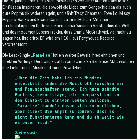
Die 19-jährige Emma ließ sich musikalisch von einer breiten Palette von
Einflüssen inspirieren, die sowohl die Liebe zum Songschreiben als auch
gute Popmusik widerspiegeln, und zählt Tracy Chapman, Tove Lo, Missy
Higgins, Banks und Brandi Carlisle zu ihren Helden. Mit einer
durchschlagenden Reife und einem scharfsinnigen Verständnis der Welt
und des modernen Lebens ist klar, dass Emma McGrath viel, viel mehr zu
sagen hat. Ihre dritte EP wird am 15.01. auf Ferryhouse Records
veröffentlicht.
Die Lead-Single
„Paradise“
ist ein weiter Beweis ihres ehrlichen und
direkten Writings. Der Song erzählt vom schmalen Banlance Akt zwischen
ihre Liebe für die Musik und ihrem Privatleben.
„Über die Zeit habe ich ein Mindset
entwickelt, indem die Musik oft zwischen mir
und Freundschaften stand. Ich habe ständig
Parties, Geburtstage, etc. verpasst und so
den Kontakt zu einigen Leuten verloren.
‚Paradise‘ handelt davon sich zu verlieben,
aber direkt die Angst zu spüren, dass es
nicht funktionieren kann und du eh weißt wie
es enden wird.“
Siehe auch