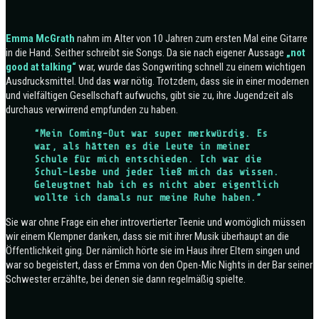
Emma McGrath
nahm im Alter von 10 Jahren zum ersten Mal eine Gitarre
in die Hand. Seither schreibt sie Songs. Da sie nach eigener Aussage
„not
good at talking“
war, wurde das Songwriting schnell zu einem wichtigen
Ausdrucksmittel. Und das war nötig. Trotzdem, dass sie in einer modernen
und vielfältigen Gesellschaft aufwuchs, gibt sie zu, ihre Jugendzeit als
durchaus verwirrend empfunden zu haben.
“Mein Coming-Out war super merkwürdig. Es
war, als hätten es die Leute in meiner
Schule für mich entschieden. Ich war die
Schul-Lesbe und jeder ließ mich das wissen.
Geleugtnet hab ich es nicht aber eigentlich
wollte ich damals nur meine Ruhe haben.”
Sie war ohne Frage ein eher introvertierter Teenie und womöglich müssen
wir einem Klempner danken, dass sie mit ihrer Musik überhaupt an die
Öffentlichkeit ging. Der nämlich hörte sie im Haus ihrer Eltern singen und
war so begeistert, dass er Emma von den Open-Mic Nights in der Bar seiner
Schwester erzählte, bei denen sie dann regelmäßig spielte.