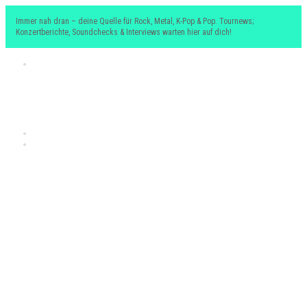
Immer nah dran – deine Quelle für Rock, Metal, K-Pop & Pop. Tournews;
Konzertberichte, Soundchecks & Interviews warten hier auf dich!