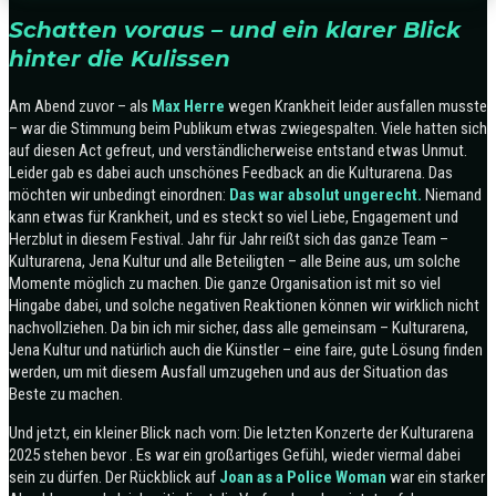
Schatten voraus – und ein klarer Blick
hinter die Kulissen
Am Abend zuvor – als
Max Herre
wegen Krankheit leider ausfallen musste
– war die Stimmung beim Publikum etwas zwiegespalten. Viele hatten sich
auf diesen Act gefreut, und verständlicherweise entstand etwas Unmut.
Leider gab es dabei auch unschönes Feedback an die Kulturarena. Das
möchten wir unbedingt einordnen:
Das war absolut ungerecht.
Niemand
kann etwas für Krankheit, und es steckt so viel Liebe, Engagement und
Herzblut in diesem Festival. Jahr für Jahr reißt sich das ganze Team –
Kulturarena, Jena Kultur und alle Beteiligten – alle Beine aus, um solche
Momente möglich zu machen. Die ganze Organisation ist mit so viel
Hingabe dabei, und solche negativen Reaktionen können wir wirklich nicht
nachvollziehen. Da bin ich mir sicher, dass alle gemeinsam – Kulturarena,
Jena Kultur und natürlich auch die Künstler – eine faire, gute Lösung finden
werden, um mit diesem Ausfall umzugehen und aus der Situation das
Beste zu machen.
Und jetzt, ein kleiner Blick nach vorn: Die letzten Konzerte der Kulturarena
2025 stehen bevor . Es war ein großartiges Gefühl, wieder viermal dabei
sein zu dürfen. Der Rückblick auf
Joan as a Police Woman
war ein starker