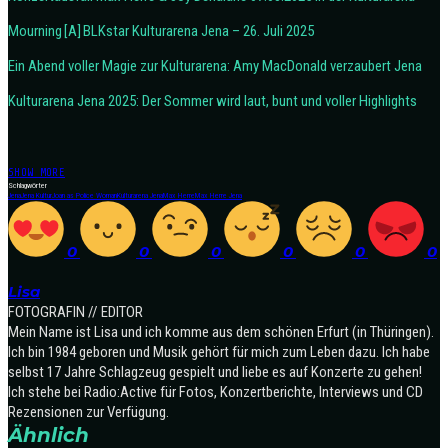
Mourning [A] BLKstar Kulturarena Jena – 26. Juli 2025
Ein Abend voller Magie zur Kulturarena: Amy MacDonald verzaubert Jena
Kulturarena Jena 2025: Der Sommer wird laut, bunt und voller Highlights
SHOW MORE
Schlagwörter
Jena
Jena Kultur
Joan as Police Woman
Kulturarena Jena
Max Herre
Max Herre Jena
0
0
0
0
0
0
Lisa
FOTOGRAFIN // EDITOR
Mein Name ist Lisa und ich komme aus dem schönen Erfurt (in Thüringen).
Ich bin 1984 geboren und Musik gehört für mich zum Leben dazu. Ich habe
selbst 17 Jahre Schlagzeug gespielt und liebe es auf Konzerte zu gehen!
Ich stehe bei Radio:Active für Fotos, Konzertberichte, Interviews und CD
Rezensionen zur Verfügung.
Ähnlich