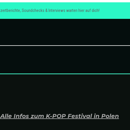
zertberichte, Soundchecks & Interviews warten hier auf dich!
lle Infos zum K-POP Festival in Polen