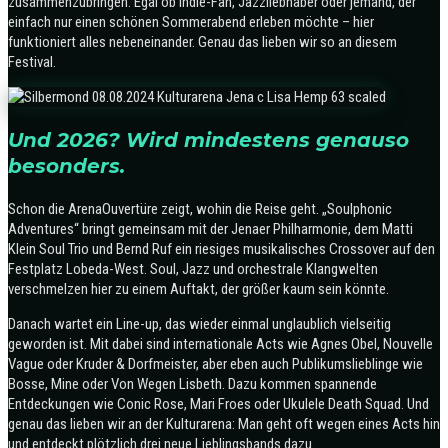
zusammenzubringen. Egal ob Indie-Fan, Jazzliebhaber oder jemand, der
einfach nur einen schönen Sommerabend erleben möchte – hier
funktioniert alles nebeneinander. Genau das lieben wir so an diesem
Festival.
Und 2026? Wird mindestens genauso
besonders.
Schon die ArenaOuvertüre zeigt, wohin die Reise geht. „Soulphonic
Adventures“ bringt gemeinsam mit der Jenaer Philharmonie, dem Matti
Klein Soul Trio und Bernd Ruf ein riesiges musikalisches Crossover auf den
Festplatz Lobeda-West. Soul, Jazz und orchestrale Klangwelten
verschmelzen hier zu einem Auftakt, der größer kaum sein könnte.
Danach wartet ein Line-up, das wieder einmal unglaublich vielseitig
geworden ist. Mit dabei sind internationale Acts wie Agnes Obel, Nouvelle
Vague oder Kruder & Dorfmeister, aber eben auch Publikumslieblinge wie
Bosse, Mine oder Von Wegen Lisbeth. Dazu kommen spannende
Entdeckungen wie Conic Rose, Mari Froes oder Ukulele Death Squad. Und
genau das lieben wir an der Kulturarena: Man geht oft wegen eines Acts hin
und entdeckt plötzlich drei neue Lieblingsbands dazu.