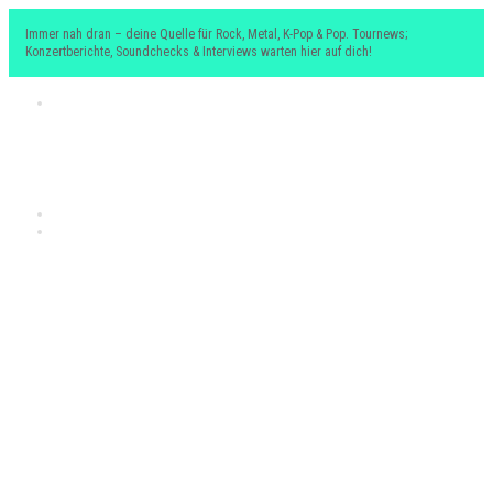
Immer nah dran – deine Quelle für Rock, Metal, K-Pop & Pop. Tournews;
Konzertberichte, Soundchecks & Interviews warten hier auf dich!