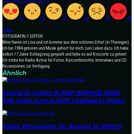
Jena
Jena Kultur
Kulturarena
Kulturarena Jena
Theater Jena
0
0
0
0
0
0
Lisa
FOTOGRAFIN // EDITOR
Mein Name ist Lisa und ich komme aus dem schönen Erfurt (in Thüringen).
Ich bin 1984 geboren und Musik gehört für mich zum Leben dazu. Ich habe
selbst 17 Jahre Schlagzeug gespielt und liebe es auf Konzerte zu gehen!
Ich stehe bei Radio:Active für Fotos, Konzertberichte, Interviews und CD
Rezensionen zur Verfügung.
Ähnlich
Sound in Colors K-POP EXPOSÉ 2026:
Alle Infos zum K-POP Festival in Polen
Asian Revolution im August in Mainz!