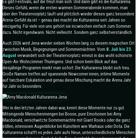
Es gibt Festivals, auf die freut man sich. Und dann gibt es die Kulturarena.
Dieses Gefühl, wenn die ersten warmen Sommerabende kommen, man
über den Theatervorplatz läuft und plötzlich wieder dieses ganz besondere
Arena-Gefühl da ist – genau das macht die Kulturarena seit Jahren so
einzigartig. Für viele von uns gehört sie inzwischen einfach zum Sommer
dazu. Nicht irgendwann. Nicht vielleicht. Sondern ganz selbstverständlich.
Auch 2026 wird Jena wieder sieben Wochen lang zu diesem magischen Ort
zwischen Musik, Begegnungen und Sommernächten. Vom
8. Juli bis 23.
August
verwandelt sich der Theatervorplatz erneut in das wohl schönste
Open-Air-Wohnzimmer Thüringens. Und schon beim Blick auf das
diesjährige Programm merkt man sofort: Die Kulturarena bleibt sich treu.
Große Namen treffen auf spannende Newcomer:innen, intime Momente
auf tanzbare Eskalation und genau diese Mischung macht die Arena Jahr
für Jahr so besonders.
Wer in den letzten Jahren dabei war, kennt diese Momente nur zu gut.
Mitsingende Menschenmengen bei Bosse, pure Emotionen bei Amy
Macdonald, verschwitzte Sommernächte mit Giant Rooks oder die ganz
stillen, intensiven Augenblicke bei Künstlern wie Warhaus oder Dota. Die
Kulturarena schafft es jedes Jahr aufs Neue, unterschiedlichste Menschen