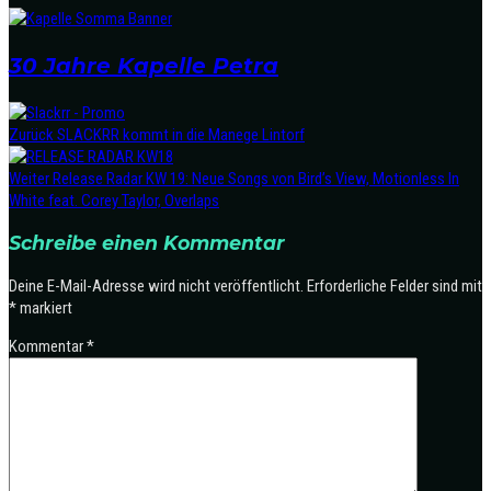
30 Jahre Kapelle Petra
Zurück
SLACKRR kommt in die Manege Lintorf
Weiter
Release Radar KW 19: Neue Songs von Bird’s View, Motionless In
White feat. Corey Taylor, Overlaps
Schreibe einen Kommentar
Deine E-Mail-Adresse wird nicht veröffentlicht.
Erforderliche Felder sind mit
*
markiert
Kommentar
*