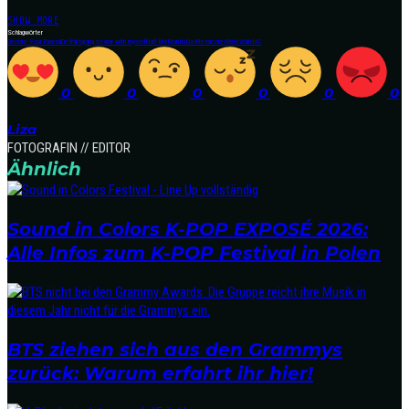
SHOW MORE
Schlagwörter
Declare Your Funeral
Defrakt
going to war with myself
Half Me
Mantis
Nu-Metalcore
WhiteWallsHC
0
0
0
0
0
0
Liza
FOTOGRAFIN // EDITOR
Ähnlich
Sound in Colors K-POP EXPOSÉ 2026:
Alle Infos zum K-POP Festival in Polen
BTS ziehen sich aus den Grammys
zurück: Warum erfahrt ihr hier!