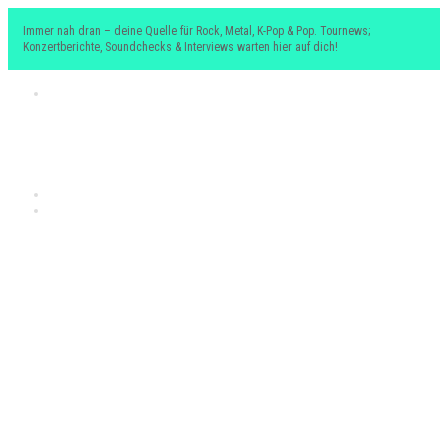
Immer nah dran – deine Quelle für Rock, Metal, K-Pop & Pop. Tournews;
Konzertberichte, Soundchecks & Interviews warten hier auf dich!