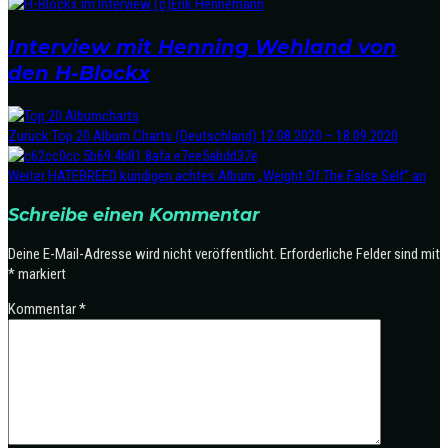
Interview mit Henning Wehland von
den H-Blockx
Zurück
Top 20 Album Charts (Deutschland) 12.08.2020 – 18.09.2020
Weiter
HATEBREED kündigen achtes Album „Weight Of The False Self“ an
Schreibe einen Kommentar
Deine E-Mail-Adresse wird nicht veröffentlicht.
Erforderliche Felder sind mit
*
markiert
Kommentar
*