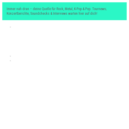
Immer nah dran – deine Quelle für Rock, Metal, K-Pop & Pop. Tournews;
Konzertberichte, Soundchecks & Interviews warten hier auf dich!