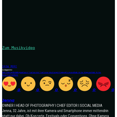
Zum Musikvideo
SHOW MORE
Schlagwörter
AB6IX
Absage
Berlin
Boyband
Cancel Tour
Canceled Tour
Corona Virus
Europe
K-Pop
kpop
Postponed
Radio Active Magazine
Radio Active
News
Tour
TOURNEE
0
0
0
0
0
0
Jenna
OWNER I HEAD OF PHOTOGRAPHY I CHIEF EDITOR I SOCIAL MEDIA
Jenna, 32 Jahre, ist mit ihrer Kamera und Smartphone immer mittendrin
statt nur dabei. Ob Konzerte, Festivals oder Conventions. Ohne Kamera