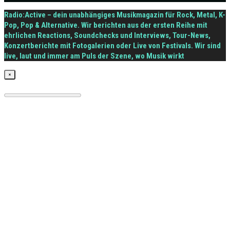
Radio:Active – dein unabhängiges Musikmagazin für Rock, Metal, K-
Pop, Pop & Alternative. Wir berichten aus der ersten Reihe mit
ehrlichen Reactions, Soundchecks und Interviews, Tour-News,
Konzertberichte mit Fotogalerien oder Live von Festivals. Wir sind
live, laut und immer am Puls der Szene, wo Musik wirkt
×