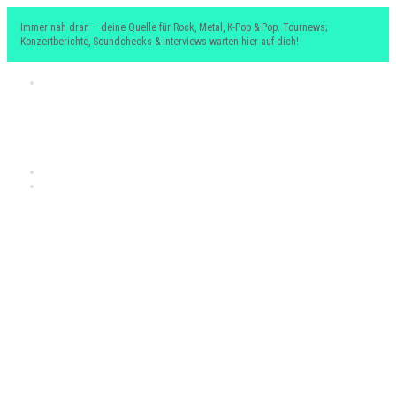
Immer nah dran – deine Quelle für Rock, Metal, K-Pop & Pop. Tournews;
Konzertberichte, Soundchecks & Interviews warten hier auf dich!