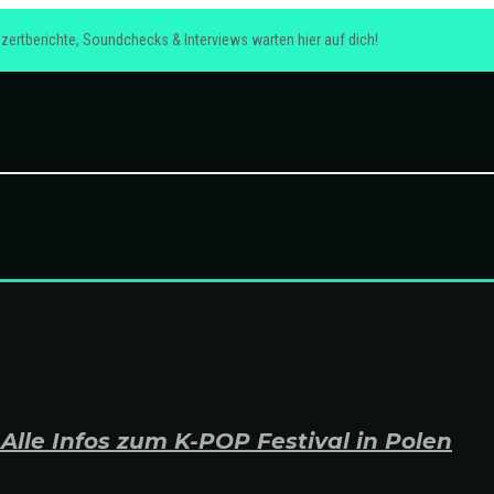
zertberichte, Soundchecks & Interviews warten hier auf dich!
lle Infos zum K-POP Festival in Polen