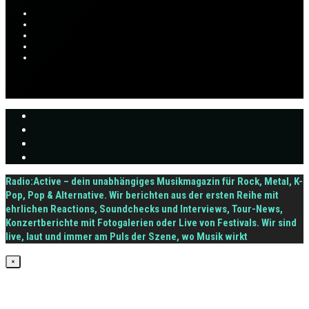
Radio:Active – dein unabhängiges Musikmagazin für Rock, Metal, K-
Pop, Pop & Alternative. Wir berichten aus der ersten Reihe mit
ehrlichen Reactions, Soundchecks und Interviews, Tour-News,
Konzertberichte mit Fotogalerien oder Live von Festivals. Wir sind
live, laut und immer am Puls der Szene, wo Musik wirkt
×