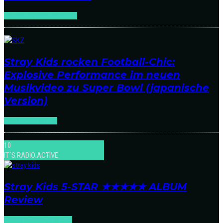
K-POP
NEWS
RELEASES
Stray Kids rocken Football-Chic:
Explosive Performance im neuen
Musikvideo zu Super Bowl (japanische
Version)
K-POP
RELEASES
10
IT´S RADIO:ACTIVE
Stray Kids 5-STAR ★★★★★ ALBUM
Review
SOUNDCHECK:K-POP