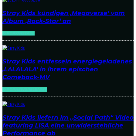
Stray Kids kündigen ‚Megaverse‘ vom
Album ‚Rock-Star‘ an
K-POP:ONSTAGE
Stray Kids entfesseln energiegeladenes
‚LALALALA‘ in ihrem epischen
Comeback-MV
K-POP
NEWS
RELEASES
Stray Kids liefern im „Social Path“ Video
featuring LiSA eine unwiderstehliche
Performance ab