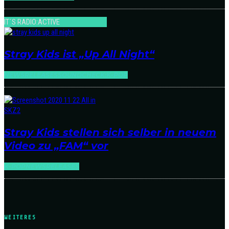
IT´S RADIO:ACTIVE
Stray Kids ist „Up All Night“
NEWS
RELEASES
SOUNDCHECK:K-POP
Stray Kids stellen sich selber in neuem
Video zu „FAM“ vor
K-POP
NEWS
RELEASES
WEITERES