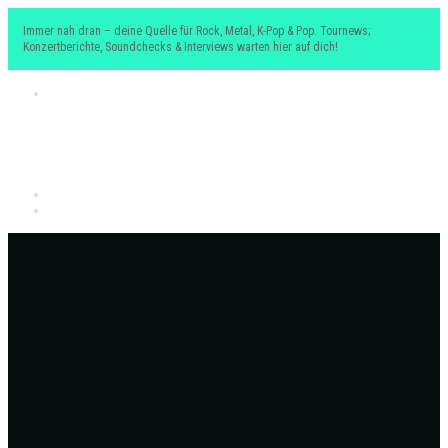
Immer nah dran – deine Quelle für Rock, Metal, K-Pop & Pop. Tournews;
Konzertberichte, Soundchecks & Interviews warten hier auf dich!