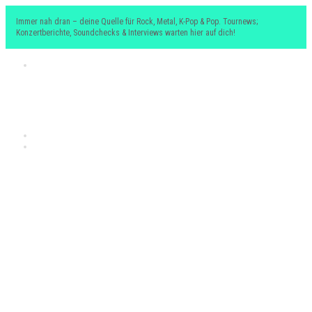
Immer nah dran – deine Quelle für Rock, Metal, K-Pop & Pop. Tournews;
Konzertberichte, Soundchecks & Interviews warten hier auf dich!