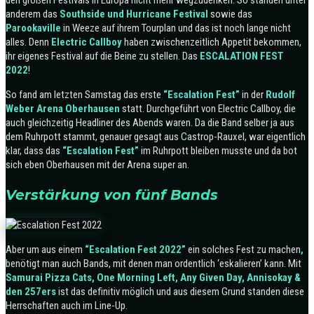
den großen Festivals in Europa nicht mehr wegzudenken. So standen unter
anderem das
Southside und Hurricane Festival
sowie das
Parookaville
in Weeze auf ihrem Tourplan und das ist noch lange nicht
alles. Denn
Electric Callboy
haben zwischenzeitlich Appetit bekommen,
ihr eigenes Festival auf die Beine zu stellen. Das
ESCALATION FEST
2022
!
So fand am letzten Samstag das erste
“Escalation Fest”
in der
Rudolf
Weber Arena Oberhausen
statt. Durchgeführt von Electric Callboy, die
auch gleichzeitig Headliner des Abends waren.
Da die Band selber ja aus
dem Ruhrpott stammt, genauer gesagt aus Castrop-Rauxel, war eigentlich
klar, dass das
“Escalation Fest”
im Ruhrpott bleiben musste und da bot
sich eben Oberhausen mit der Arena super an.
Verstärkung von fünf Bands
Aber um aus einem
“Escalation Fest 2022”
ein solches Fest zu machen
,
benötigt man auch Bands, mit denen man ordentlich ‘eskalieren’ kann. Mit
Samurai Pizza Cats, One Morning Left, Any Given Day, Annisokay &
den 257ers
ist das definitiv möglich und aus diesem Grund standen diese
Herrschaften auch im Line-Up.