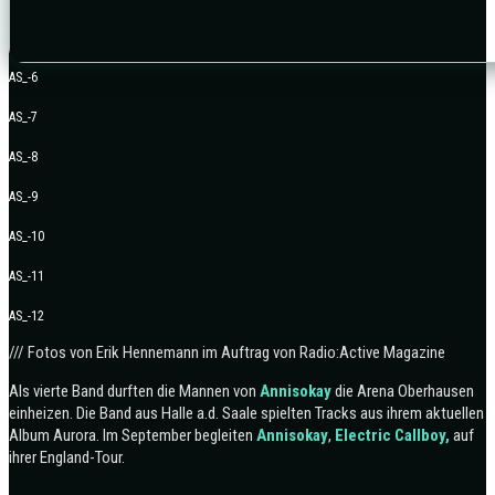
AS_-6
AS_-7
AS_-8
AS_-9
AS_-10
AS_-11
AS_-12
/// Fotos von Erik Hennemann im Auftrag von Radio:Active Magazine
Als vierte Band durften die Mannen von
Annisokay
die Arena Oberhausen
einheizen. Die Band aus Halle a.d. Saale spielten Tracks aus ihrem aktuellen
Album Aurora. Im September begleiten
Annisokay
,
Electric Callboy,
auf
ihrer England-Tour.