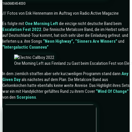
1660683454030
/// Fotos von Erik Hennemann im Auftrag von Radio:Active Magazine
Es folgte mit
One Morning Left
die einzige nicht deutsche Band beim
Escalation Fest 2022.
Die finnische Metalcore Band, die im Herbst selbst
auf Deutschland-Tour kommt, hat sich sehr über die Einladung gefreut. und
lieferten u.a. ihre Songs
“Neon Highway”, “Sinners Are Winners”
und
“Intergalactic Casanova”
One Morning Left aus Finnland zu Gast beim Escalation Fest von Elect
In dem ziemlich straffen aber sehr kurzweiligen Programm stand dann
Any
Given Day
als nächstes auf dem Plan. Die Metalcore Band aus
Gelsenkirchen hatte ebenfalls keine weite Anreise. Das Highlight ihres Sets
war ein mit Handylichter gefülltes Rund zu ihrem Cover
“Wind Of Change”
von den
Scorpions
.