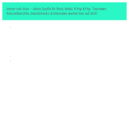
Immer nah dran – deine Quelle für Rock, Metal, K-Pop & Pop. Tournews;
Konzertberichte, Soundchecks & Interviews warten hier auf dich!