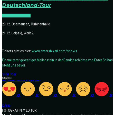
Deutschland-Tour
NEWS
TOURNEEN
20.12. Oberhausen, Turbinenhalle
21.12. Leipzig, Werk 2
Tickets gibt es hier:
www.entershikari.com/shows
Ein weiterer gewaltiger Meilenstein in der Bandgeschichte von Enter Shikari
steht uns bevor.
SHOW MORE
Schlagwörter
Enter Shikari
Enter Shikari Tour 2022
Leipzig Werk 2
0
0
0
0
0
0
Lisa
FOTOGRAFIN // EDITOR