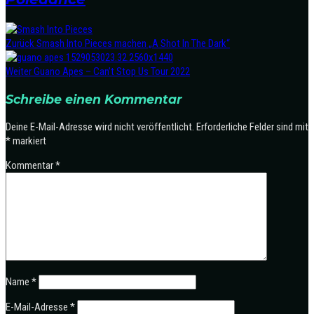
Zurück
Smash Into Pieces machen „A Shot In The Dark“
Weiter
Guano Apes – Can’t Stop Us Tour 2022
Schreibe einen Kommentar
Deine E-Mail-Adresse wird nicht veröffentlicht.
Erforderliche Felder sind mit
*
markiert
Kommentar
*
Name
*
E-Mail-Adresse
*