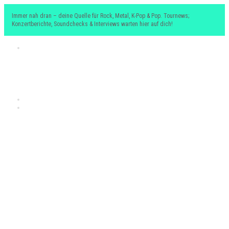
Immer nah dran – deine Quelle für Rock, Metal, K-Pop & Pop. Tournews;
Konzertberichte, Soundchecks & Interviews warten hier auf dich!