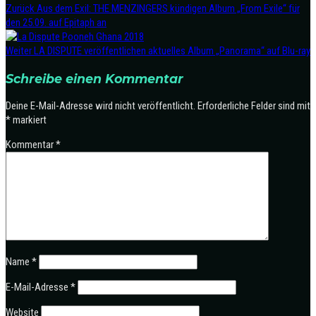
Zurück
Aus dem Exil: THE MENZINGERS kündigen Album „From Exile“ für
den 25.09. auf Epitaph an
Weiter
LA DISPUTE veröffentlichen aktuelles Album „Panorama“ auf Blu-ray
Schreibe einen Kommentar
Deine E-Mail-Adresse wird nicht veröffentlicht.
Erforderliche Felder sind mit
*
markiert
Kommentar
*
Name
*
E-Mail-Adresse
*
Website