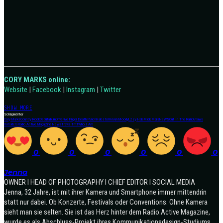
CORY MARKS online:
Website
|
Facebook
|
Instagram
|
Twitter
SHOW MORE
Schlagwörter
Cory Marks
Country Rock
Debütalbum
Drive
Five Finger Death Punch
Halestorm
Ivan Moody
Lzzy Hale
Mick Mars
NEWS
Out In The Rain
Outlaws
Outsiders
Radio Active Magazine News
Travis Tritt
Who I Am
0
0
0
0
0
0
Jenna
OWNER I HEAD OF PHOTOGRAPHY I CHIEF EDITOR I SOCIAL MEDIA
Jenna, 32 Jahre, ist mit ihrer Kamera und Smartphone immer mittendrin
statt nur dabei. Ob Konzerte, Festivals oder Conventions. Ohne Kamera
sieht man sie selten. Sie ist das Herz hinter dem Radio:Active Magazine,
wurde es als Abschluss-Projekt ihres Kommunikationsdesign-Studiums