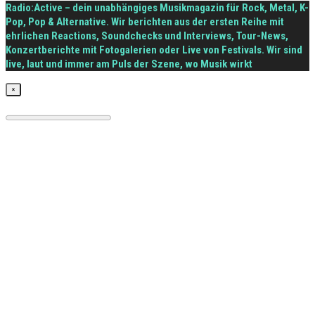
Radio:Active – dein unabhängiges Musikmagazin für Rock, Metal, K-
Pop, Pop & Alternative. Wir berichten aus der ersten Reihe mit
ehrlichen Reactions, Soundchecks und Interviews, Tour-News,
Konzertberichte mit Fotogalerien oder Live von Festivals. Wir sind
live, laut und immer am Puls der Szene, wo Musik wirkt
×