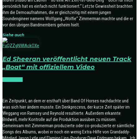
teuren Studio am Laufen – so eine Art Zeit-ist-Geld-Ding – doch für mich
persönlich hat es einfach nicht funktioniert.“ Letzte Gewissheit brachten
ihm die Demoaufnahmen, die er gleichzeitig mit einem jungen
Soundengineer namens Wolfgang „Wolfie“ Zimmerman machte und die er
vor den übrigen Bandmembers geheim hielt.
Siehe auch
Ed Sheeran veröffentlicht neuen Track
„Boat“ mit offiziellem Video
RELEASES
Ein Zeitpunkt, an dem er ersthaft über Band Of Horses nachdachte und
was sich hier ändern musste. Ein Denkprozess, der kurze Zeit später im
Weggang von Ramsey und Reynold resultierte. Außerdem erkannte
Bridwell, mehr Kontrolle auf die Produktion ausüben zu müssen.
Gemeinsam mit Zimmerman produzierte oder co-produzierte er sämtliche
Songs des Albums, wobei er noch ein wenig Extra-Hilfe von Grandaddy-
Mitglied Jason Lytle und Flaming Lips-Producer Dave Fridmann bekam. „Ich