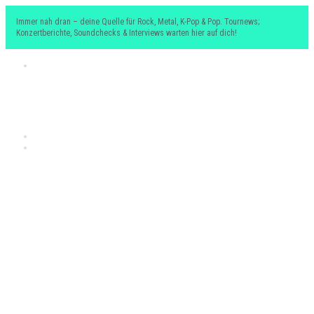
Immer nah dran – deine Quelle für Rock, Metal, K-Pop & Pop. Tournews;
Konzertberichte, Soundchecks & Interviews warten hier auf dich!