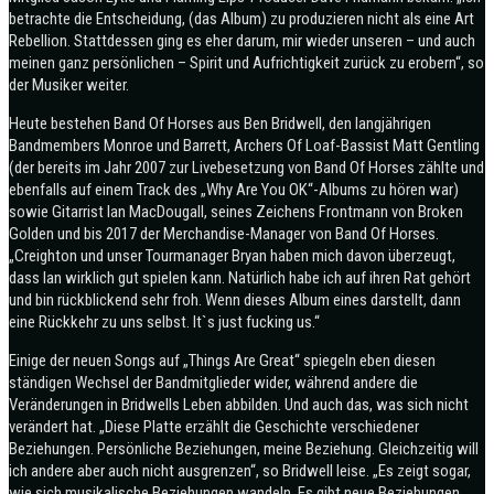
betrachte die Entscheidung, (das Album) zu produzieren nicht als eine Art
Rebellion. Stattdessen ging es eher darum, mir wieder unseren – und auch
meinen ganz persönlichen – Spirit und Aufrichtigkeit zurück zu erobern“, so
der Musiker weiter.
Heute bestehen Band Of Horses aus Ben Bridwell, den langjährigen
Bandmembers Monroe und Barrett, Archers Of Loaf-Bassist Matt Gentling
(der bereits im Jahr 2007 zur Livebesetzung von Band Of Horses zählte und
ebenfalls auf einem Track des „Why Are You OK“-Albums zu hören war)
sowie Gitarrist Ian MacDougall, seines Zeichens Frontmann von Broken
Golden und bis 2017 der Merchandise-Manager von Band Of Horses.
„Creighton und unser Tourmanager Bryan haben mich davon überzeugt,
dass Ian wirklich gut spielen kann. Natürlich habe ich auf ihren Rat gehört
und bin rückblickend sehr froh. Wenn dieses Album eines darstellt, dann
eine Rückkehr zu uns selbst. It`s just fucking us.“
Einige der neuen Songs auf „Things Are Great“ spiegeln eben diesen
ständigen Wechsel der Bandmitglieder wider, während andere die
Veränderungen in Bridwells Leben abbilden. Und auch das, was sich nicht
verändert hat. „Diese Platte erzählt die Geschichte verschiedener
Beziehungen. Persönliche Beziehungen, meine Beziehung. Gleichzeitig will
ich andere aber auch nicht ausgrenzen“, so Bridwell leise. „Es zeigt sogar,
wie sich musikalische Beziehungen wandeln. Es gibt neue Beziehungen