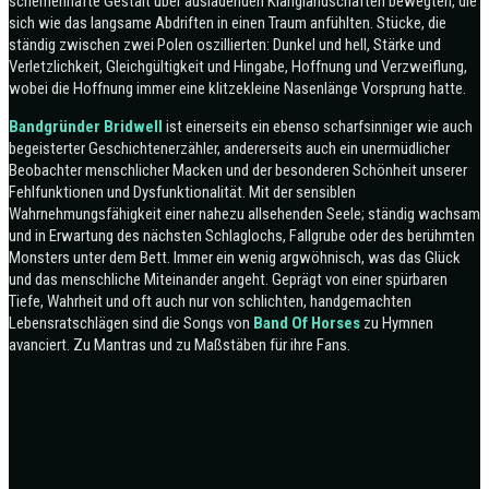
schemenhafte Gestalt über ausladenden Klanglandschaften bewegten, die
sich wie das langsame Abdriften in einen Traum anfühlten. Stücke, die
ständig zwischen zwei Polen oszillierten: Dunkel und hell, Stärke und
Verletzlichkeit, Gleichgültigkeit und Hingabe, Hoffnung und Verzweiflung,
wobei die Hoffnung immer eine klitzekleine Nasenlänge Vorsprung hatte.
Bandgründer Bridwell
ist einerseits ein ebenso scharfsinniger wie auch
begeisterter Geschichtenerzähler, andererseits auch ein unermüdlicher
Beobachter menschlicher Macken und der besonderen Schönheit unserer
Fehlfunktionen und Dysfunktionalität. Mit der sensiblen
Wahrnehmungsfähigkeit einer nahezu allsehenden Seele; ständig wachsam
und in Erwartung des nächsten Schlaglochs, Fallgrube oder des berühmten
Monsters unter dem Bett. Immer ein wenig argwöhnisch, was das Glück
und das menschliche Miteinander angeht. Geprägt von einer spürbaren
Tiefe, Wahrheit und oft auch nur von schlichten, handgemachten
Lebensratschlägen sind die Songs von
Band Of Horses
zu Hymnen
avanciert. Zu Mantras und zu Maßstäben für ihre Fans.