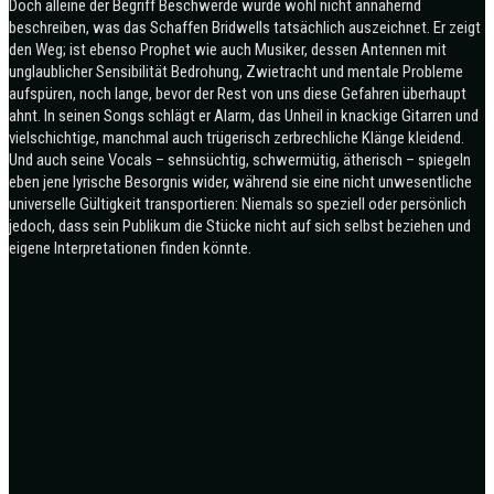
Doch alleine der Begriff Beschwerde würde wohl nicht annähernd
beschreiben, was das Schaffen Bridwells tatsächlich auszeichnet. Er zeigt
den Weg; ist ebenso Prophet wie auch Musiker, dessen Antennen mit
unglaublicher Sensibilität Bedrohung, Zwietracht und mentale Probleme
aufspüren, noch lange, bevor der Rest von uns diese Gefahren überhaupt
ahnt. In seinen Songs schlägt er Alarm, das Unheil in knackige Gitarren und
vielschichtige, manchmal auch trügerisch zerbrechliche Klänge kleidend.
Und auch seine Vocals – sehnsüchtig, schwermütig, ätherisch – spiegeln
eben jene lyrische Besorgnis wider, während sie eine nicht unwesentliche
universelle Gültigkeit transportieren: Niemals so speziell oder persönlich
jedoch, dass sein Publikum die Stücke nicht auf sich selbst beziehen und
eigene Interpretationen finden könnte.