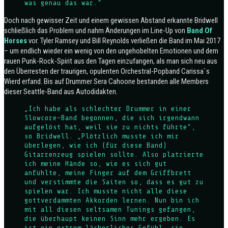
was genau das war.“
Doch nach gewisser Zeit und einem gewissen Abstand erkannte Bridwell
schließlich das Problem und nahm Änderungen im Line-Up von
Band Of
Horses
vor. Tyler Ramsey und Bill Reynolds verließen die Band im Mai 2017
– um endlich wieder ein wenig von den ungehobelten Emotionen und dem
rauen Punk-Rock-Spirit aus den Tagen einzufangen, als man sich neu aus
den Überresten der traurigen, opulenten Orchestral-Popband Carissa`s
Wierd erfand. Bis auf Drummer Sera Cahoone bestanden alle Members
dieser Seattle-Band aus Autodidakten.
„Ich habe als schlechter Drummer in einer
Slowcore-Band begonnen, die sich irgendwann
aufgelöst hat, weil sie zu nichts führte“,
so Bridwell. „Plötzlich musste ich mir
überlegen, wie ich (für diese Band)
Gitarrenzeug spielen sollte. Also platzierte
ich meine Hände so, wie es sich gut
anfühlte, meine Finger auf dem Griffbrett
und verstimmte die Saiten so, dass es gut zu
spielen war. Ich musste nicht alle diese
gottverdammten Akkorden lernen. Nun bin ich
mit all diesen seltsamen Tunings gefangen,
die überhaupt keinen Sinn mehr ergeben. Es
ist ein extrem lächerliches Gefühl, sie