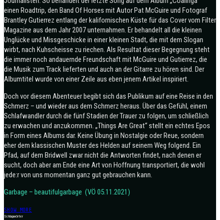
Journalisten. So behandelt der letzte Song auf dem Album „Coalinga“
einen Roadtrip, den Band Of Horses mit Autor Pat McGuire und Fotograf
Brantley Gutierrez entlang der kalifornischen Küste für das Cover vom Filter
Magazine aus dem Jahr 2007 unternahmen. Er behandelt all die kleinen
Unglücke und Missgeschicke in einer kleinen Stadt, die mit dem Slogan
wirbt, nach Kuhscheisse zu riechen. Als Resultat dieser Begegnung steht
die immer noch andauernde Freundschaft mit McGuire und Gutierrez, die
die Musik zum Track lieferten und auch an der Gitarre zu hören sind. Der
Albumtitel wurde von einer Zeile aus eben jenem Artikel inspiriert.
Doch vor diesem Abenteuer begibt sich das Publikum auf eine Reise in den
Schmerz – und wieder aus dem Schmerz heraus. Über das Gefühl, einem
Schlafwandler durch die fünf Stadien der Trauer zu folgen, um schließlich
zu erwachen und anzukommen. „Things Are Great“ stellt ein echtes Epos
in Form eines Albums dar. Keine Übung in Nostalgie oder Reue, sondern
eher dem klassischen Muster des Helden auf seinem Weg folgend. Ein
Pfad, auf dem Bridwell zwar nicht die Antworten findet, nach denen er
sucht, doch aber am Ende eine Art von Hoffnung transportiert, die wohl
jede:r von uns momentan ganz gut gebrauchen kann.
Garbage – beautifulgarbage (VÖ 05.11.2021)
SHOW MORE
Schlagwörter