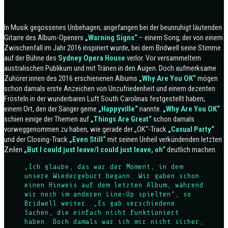
In Musik gegossenes Unbehagen; angefangen bei der beunruhigt läutenden
Gitarre des Album-Openers
„Warning Signs“
– einem Song, der von einem
Zwischenfall im Jahr 2016 inspiriert wurde, bei dem Bridwell seine Stimme
auf der Bühne des
Sydney Opera House
verlor. Vor versammeltem
australischen Publikum und mit Tränen in den Augen. Doch aufmerksame
Zuhörer:innen des 2016 erschienenen Albums
„Why Are You OK“
mögen
schon damals erste Anzeichen von Unzufriedenheit und einem dezenten
Frösteln in der wunderbaren Luft South Carolinas festgestellt haben;
einem Ort, den der Sänger gerne
„Happyville“
nannte.
„Why Are You OK“
schien einige der Themen auf
„Things Are Great“
schon damals
vorweggenommen zu haben, wie gerade der „OK“-Track
„Casual Party“
und der Closing-Track
„Even Still“
mit seinen Unheil verkündenden letzten
Zeilen
„But I could just leave/I could just leave, oh“
deutlich machen.
„Ich glaube, das war der Moment, in dem
unsere Wiedergeburt begann. Wir gaben schon
einen Hinweis auf dem letzten Album, während
wir noch im anderen Line-Up spielten“, so
Bridwell weiter. „Es gab verschiedene
Sachen, die einfach nicht funktioniert
haben. Doch damals war ich mir nicht sicher,