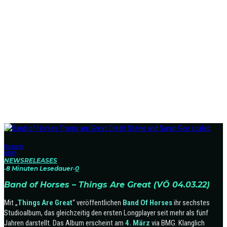
Startseite
NEWS
NEWS
RELEASES
·
8 Minuten Lesedauer
·
0
Band of Horses – Things Are Great (VÖ 04.03.22)
Mit „
Things Are Great
“ veröffentlichen
Band Of Horses
ihr sechstes
Studioalbum, das gleichzeitig den ersten Longplayer seit mehr als fünf
Jahren darstellt. Das Album erscheint am
4. März
via BMG. Klanglich