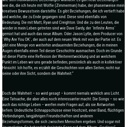
wie die, die ich heute mit Wolfie (Zimmerman) habe, der phasenweise mein
kreatives Bewusstsein darstellte. Es gibt Beziehungen, die ich vertieft habe
und welche, die zu Ende gegangen sind. Diese sind ebenfalls von
Bedeutung. Die mit Matt, Ryan und Creighton. Und die zu den Leuten, die
wieder in mein Leben getreten sind wie Dave Sardy, der `Infinite Arms`
gemixt hat und auch das neue Album. Oder Jason Lytle, dem Producer von
`Why Are You OK`, der auch auf dem neuen Werk mit von der Partie ist. Es
gibt eine Menge von weiterhin andauernden Beziehungen, die in meinen
Augen ebenfalls einen Teil dieser Geschichte ausmachen. Doch im Grunde
ist diese Platte eine Reflexion der Weiterentwicklung und an welchem
Punkt im Leben wir uns gerade befinden; persönlich als auch in kollektiver
Hinsicht. Ich hoffe, es erzählt die Geschichten von allen Seiten; nicht nur
seine oder ihre Sicht, sondern die Wahrheit.“
Doch die Wahrheit – so wird gesagt – kommt niemals wirklich ans Licht.
Eine Tatsache, die aber alles noch interessanter macht. Die Songs – so wie
auch das richtige Leben – werfen mehr Fragen auf, als sie Antworten
liefern. Undeutliche Schnappschüsse einer Hochzeit, einer Band, flüchtigen
Verbindungen, langjährigen Freundschaften und anderen
Beziehungsformen, die sich zwischen Menschen ergeben. Und sogar mit