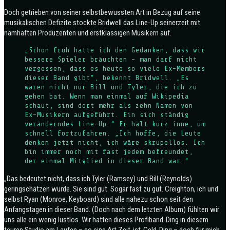
Doch getrieben von seiner selbstbewussten Art in Bezug auf seine
musikalischen Defizite stockte Bridwell das Line-Up seinerzeit mit
namhaften Produzenten und erstklassigen Musikern auf.
„Schon früh hatte ich den Gedanken, dass wir
bessere Spieler bräuchten – man darf nicht
vergessen, dass es heute so viele Ex-Members
dieser Band gibt“, bekennt Bridwell. „Es
waren nicht nur Bill und Tyler, die ich zu
gehen bat. Wenn man einmal auf Wikipedia
schaut, sind dort mehr als zehn Namen von
Ex-Musikern aufgeführt. Ein sich ständig
veränderndes Line-Up.“ Er hält kurz inne, um
schnell fortzufahren. „Ich hoffe, die Leute
denken jetzt nicht, ich wäre skrupellos. Ich
bin immer noch mit fast jedem befreundet,
der einmal Mitglied in dieser Band war.“
„Das bedeutet nicht, dass ich Tyler (Ramsey) und Bill (Reynolds)
geringschätzen würde. Sie sind gut. Sogar fast zu gut. Creighton, ich und
selbst Ryan (Monroe, Keyboard) sind alle nahezu schon seit den
Anfangstagen in dieser Band. (Doch nach dem letzten Album) fühlten wir
uns alle ein wenig lustlos. Wir hatten dieses Profiband-Ding in diesem