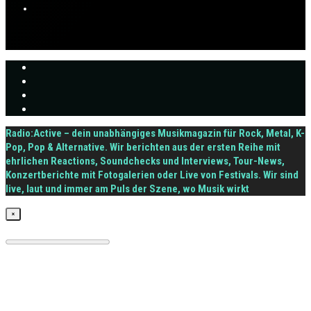
Radio:Active – dein unabhängiges Musikmagazin für Rock, Metal, K-
Pop, Pop & Alternative. Wir berichten aus der ersten Reihe mit
ehrlichen Reactions, Soundchecks und Interviews, Tour-News,
Konzertberichte mit Fotogalerien oder Live von Festivals. Wir sind
live, laut und immer am Puls der Szene, wo Musik wirkt
×