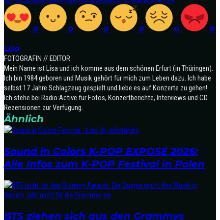
Band of Horses
Ben Bridwells
Casual Party
Community Promotion
Even Still
Things Are Great
Warning Signs
Why Are You OK
0
0
0
0
0
0
Lisa
FOTOGRAFIN // EDITOR
Mein Name ist Lisa und ich komme aus dem schönen Erfurt (in Thüringen).
Ich bin 1984 geboren und Musik gehört für mich zum Leben dazu. Ich habe
selbst 17 Jahre Schlagzeug gespielt und liebe es auf Konzerte zu gehen!
Ich stehe bei Radio:Active für Fotos, Konzertberichte, Interviews und CD
Rezensionen zur Verfügung.
Ähnlich
Sound in Colors K-POP EXPOSÉ 2026:
Alle Infos zum K-POP Festival in Polen
BTS ziehen sich aus den Grammys