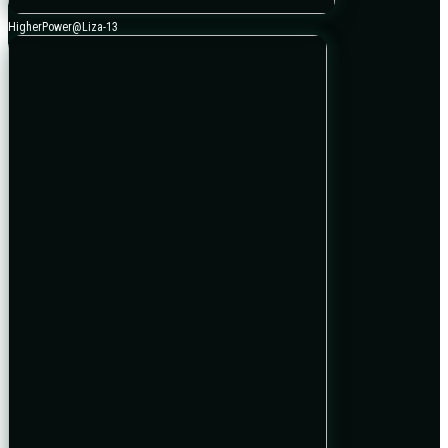
HigherPower@Liza-13