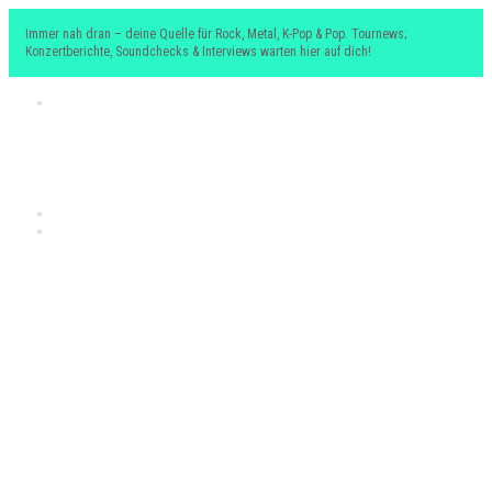
Immer nah dran – deine Quelle für Rock, Metal, K-Pop & Pop. Tournews;
Konzertberichte, Soundchecks & Interviews warten hier auf dich!