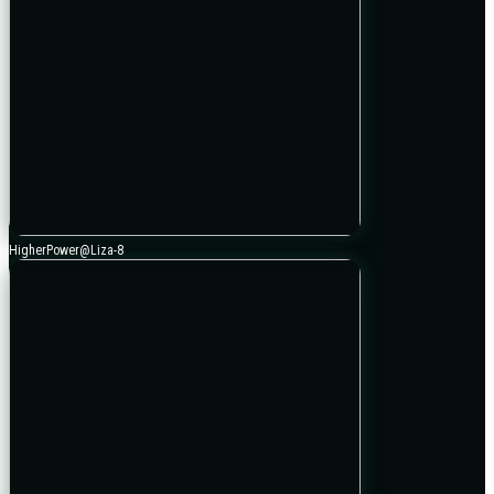
HigherPower@Liza-8