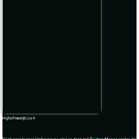
HigherPower@Liza-4