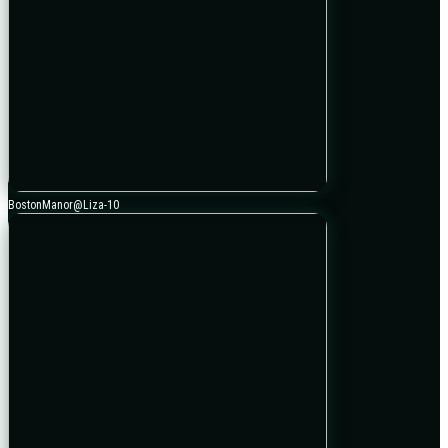
BostonManor@Liza-10