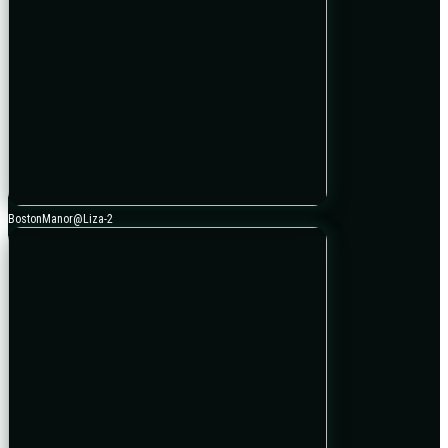
BostonManor@Liza-2