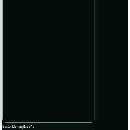
BostonManor@Liza-15