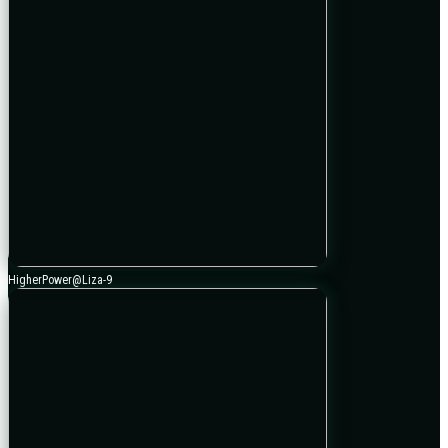
HigherPower@Liza-9