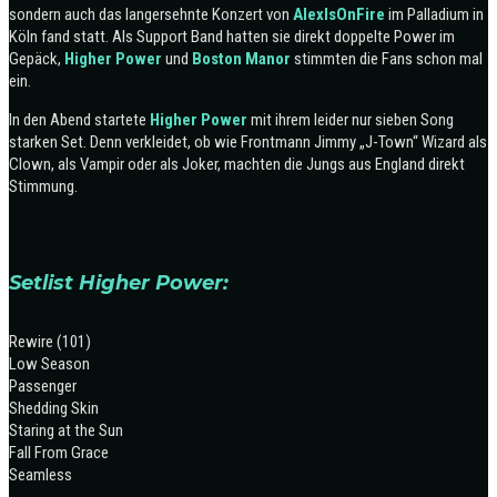
sondern auch das langersehnte Konzert von
AlexIsOnFire
im Palladium in
Köln fand statt. Als Support Band hatten sie direkt doppelte Power im
Gepäck,
Higher Power
und
Boston Manor
stimmten die Fans schon mal
ein.
In den Abend startete
Higher Power
mit ihrem leider nur sieben Song
starken Set. Denn verkleidet, ob wie Frontmann Jimmy „J-Town“ Wizard als
Clown, als Vampir oder als Joker, machten die Jungs aus England direkt
Stimmung.
Setlist Higher Power:
Rewire (101)
Low Season
Passenger
Shedding Skin
Staring at the Sun
Fall From Grace
Seamless