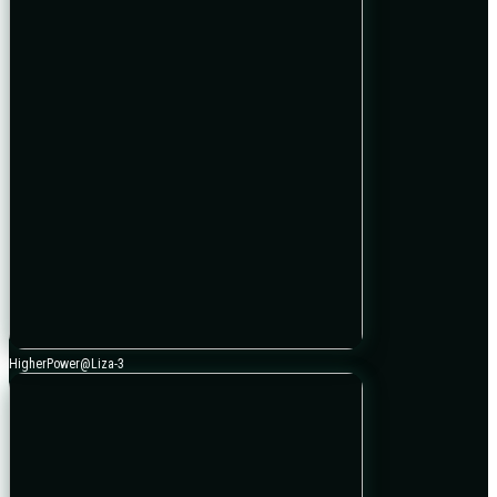
HigherPower@Liza-3