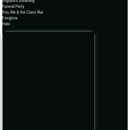
England’s Dreaming
Funeral Party
You, Me & the Class War
Foxglove
Halo