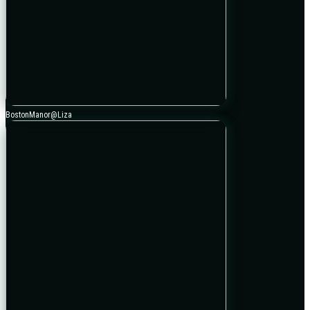
BostonManor@Liza