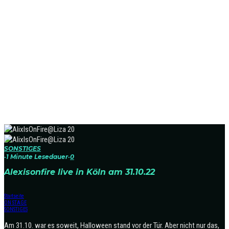
SONSTIGES
·
1 Minute Lesedauer
·
0
Alexisonfire live in Köln am 31.10.22
Startseite
ON STAGE
SONSTIGES
Am 31.10. war es soweit, Halloween stand vor der Tür. Aber nicht nur das,