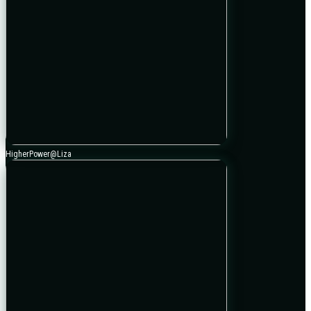
HigherPower@Liza