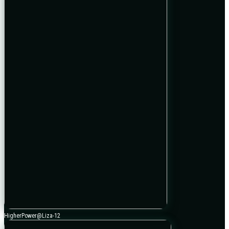
HigherPower@Liza-12