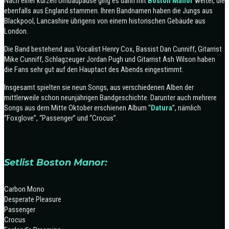
Nach einer kurzen Umbaupause ging es dann mit
Boston Manor
weiter, die
ebenfalls aus England stammen. Ihren Bandnamen haben die Jungs aus
Blackpool, Lancashire übrigens von einem historischen Gebäude aus
London.
Die Band bestehend aus Vocalist Henry Cox, Bassist Dan Cunniff, Gitarrist
Mike Cunniff, Schlagzeuger Jordan Pugh und Gitarrist Ash Wilson haben
die Fans sehr gut auf den Hauptact des Abends eingestimmt.
Insgesamt spielten sie neun Songs, aus verschiedenen Alben der
mittlerweile schon neunjährigen Bandgeschichte. Darunter auch mehrere
Songs aus dem Mitte Oktober erschienen Album “
Datura
”, nämlich
“Foxglove”, “Passenger” und “Crocus”.
Setlist Boston Manor:
Carbon Mono
Desperate Pleasure
Passenger
Crocus