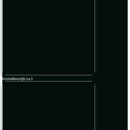
BostonManor@Liza-3