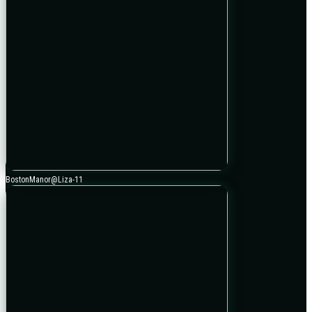
BostonManor@Liza-11