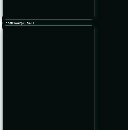
HigherPower@Liza-14