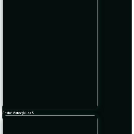
BostonManor@Liza-5