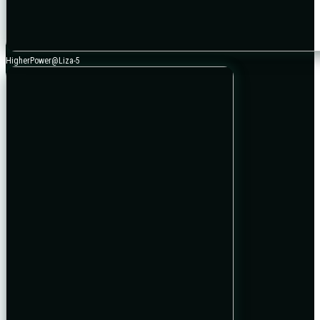
HigherPower@Liza-5