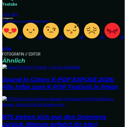
Youtube
SHOW MORE
Schlagwörter
Aiyana-Lee
Gangster of Love
HITCO
Rich Kids
Songrelease
0
0
0
0
0
0
Liza
FOTOGRAFIN // EDITOR
Ähnlich
Sound in Colors K-POP EXPOSÉ 2026:
Alle Infos zum K-POP Festival in Polen
BTS ziehen sich aus den Grammys
zurück: Warum erfahrt ihr hier!