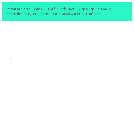
Immer nah dran – deine Quelle für Rock, Metal, K-Pop & Pop. Tournews;
Konzertberichte, Soundchecks & Interviews warten hier auf dich!