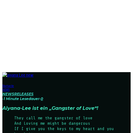
Startseite
NEWS
NEWS
RELEASES
·
1 Minute Lesedauer
·
0
Aiyana-Lee ist ein „Gangster of Love“!
They call me the gangster of love
And Loving me might be dangerous
If I give you the keys to my heart and you