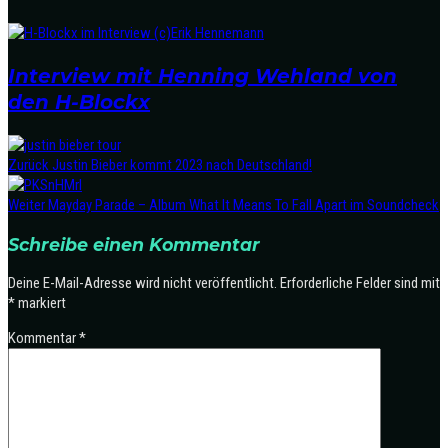
Interview mit Henning Wehland von
den H-Blockx
Zurück
Justin Bieber kommt 2023 nach Deutschland!
Weiter
Mayday Parade – Album What It Means To Fall Apart im Soundcheck
Schreibe einen Kommentar
Deine E-Mail-Adresse wird nicht veröffentlicht.
Erforderliche Felder sind mit
*
markiert
Kommentar
*