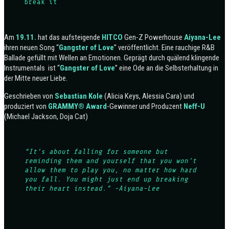
break it
Am
19.11.
hat das aufsteigende
HITCO
Gen-Z Powerhouse
Aiyana-Lee
ihren neuen Song “
Gangster
of Love
” veröffentlicht. Eine rauchige R&B
Ballade gefüllt mit Wellen an Emotionen. Geprägt durch quälend klingende
Instrumentals ist “
Gangster
of Love
” eine Ode an die Selbsterhaltung in
der Mitte neuer Liebe.
Geschrieben von
Sebastian Kole
(Alicia Keys, Alessia Cara) und
produziert von
GRAMMY® Award
-Gewinner und Produzent
Neff-U
(Michael Jackson, Doja Cat)
“It’s about falling for someone but
reminding them and yourself that you won’t
allow them to play you, no matter how hard
you fall. You might just end up breaking
their heart instead.” -Aiyana-Lee