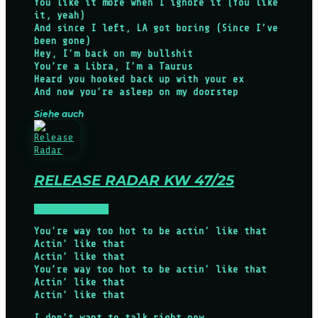
You like it more when I ignore it (You like
it, yeah)
And since I left, LA got boring (Since I’ve
been gone)
Hey, I’m back on my bullshit
You’re a Libra, I’m a Taurus
Heard you hooked back up with your ex
And now you’re asleep on my doorstep
Siehe auch
RELEASE RADAR KW 47/25
NEWS
RELEASES
You’re way too hot to be actin’ like that
Actin’ like that
Actin’ like that
You’re way too hot to be actin’ like that
Actin’ like that
Actin’ like that
I don’t want to talk right now