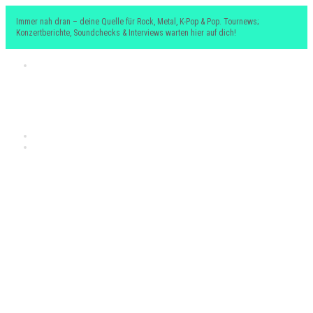
Immer nah dran – deine Quelle für Rock, Metal, K-Pop & Pop. Tournews;
Konzertberichte, Soundchecks & Interviews warten hier auf dich!