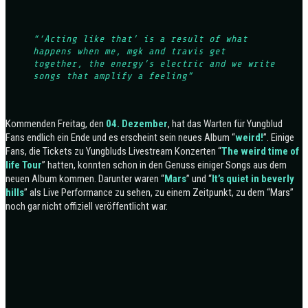
“‘Acting like that’ is a result of what
happens when me, mgk and travis get
together, the energy’s electric and we write
songs that amplify a feeling”
Kommenden Freitag, den
04. Dezember
, hat das Warten für Yungblud
Fans endlich ein Ende und es erscheint sein neues Album “
weird!
”. Einige
Fans, die Tickets zu Yungbluds Livestream Konzerten “
The weird time of
life Tour
” hatten, konnten schon in den Genuss einiger Songs aus dem
neuen Album kommen. Darunter waren “
Mars
” und “
It’s quiet in beverly
hills
” als Live Performance zu sehen, zu einem Zeitpunkt, zu dem “Mars”
noch gar nicht offiziell veröffentlicht war.