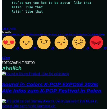
You’re way too hot to be actin’ like that
Actin’ like that
Actin’ like that
SHOW MORE
Schlagwörter
Acting Like That
Blink 182
I think I´m Okay
Machine Gun Kelly
Mars
Song Release
Tickets To my Downfall
Travis Barker
VÖ 02.12.2020
Weird
Yungblud
0
0
0
0
0
0
Liza
FOTOGRAFIN // EDITOR
Ähnlich
Sound in Colors K-POP EXPOSÉ 2026:
Alle Infos zum K-POP Festival in Polen