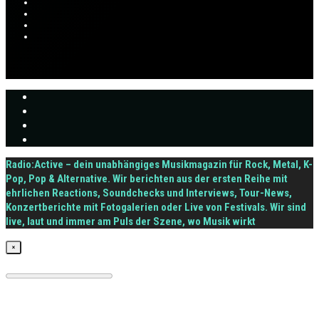
Radio:Active – dein unabhängiges Musikmagazin für Rock, Metal, K-
Pop, Pop & Alternative. Wir berichten aus der ersten Reihe mit
ehrlichen Reactions, Soundchecks und Interviews, Tour-News,
Konzertberichte mit Fotogalerien oder Live von Festivals. Wir sind
live, laut und immer am Puls der Szene, wo Musik wirkt
×