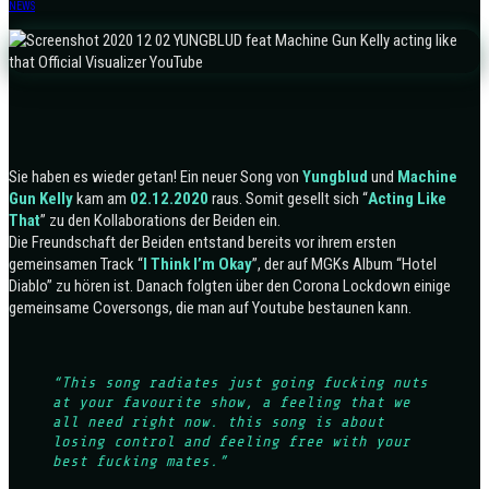
NEWS
Sie haben es wieder getan! Ein neuer Song von
Yungblud
und
Machine
Gun Kelly
kam am
02.12.2020
raus. Somit gesellt sich “
Acting Like
That
” zu den Kollaborations der Beiden ein.
Die Freundschaft der Beiden entstand bereits vor ihrem ersten
gemeinsamen Track “
I Think I’m Okay
”, der auf MGKs Album “Hotel
Diablo” zu hören ist. Danach folgten über den Corona Lockdown einige
gemeinsame Coversongs, die man auf Youtube bestaunen kann.
“This song radiates just going fucking nuts
at your favourite show, a feeling that we
all need right now. this song is about
losing control and feeling free with your
best fucking mates.”