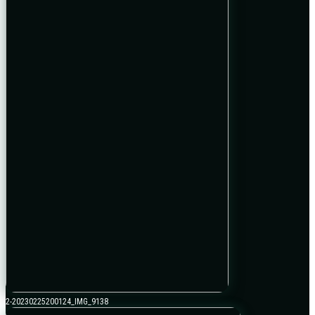
2-20230225200124_IMG_9138