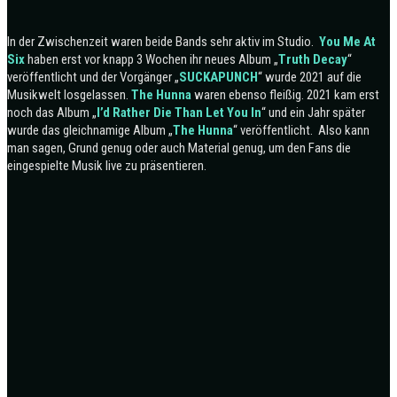
In der Zwischenzeit waren beide Bands sehr aktiv im Studio.
You Me At
Six
haben erst vor knapp 3 Wochen ihr neues Album „
Truth Decay
“
veröffentlicht und der Vorgänger „
SUCKAPUNCH
“ wurde 2021 auf die
Musikwelt losgelassen.
The Hunna
waren ebenso fleißig. 2021 kam erst
noch das Album „
I’d Rather Die Than Let You In
“ und ein Jahr später
wurde das gleichnamige Album „
The Hunna
“ veröffentlicht.
Also kann
man sagen, Grund genug oder auch Material genug, um den Fans die
eingespielte Musik live zu präsentieren.