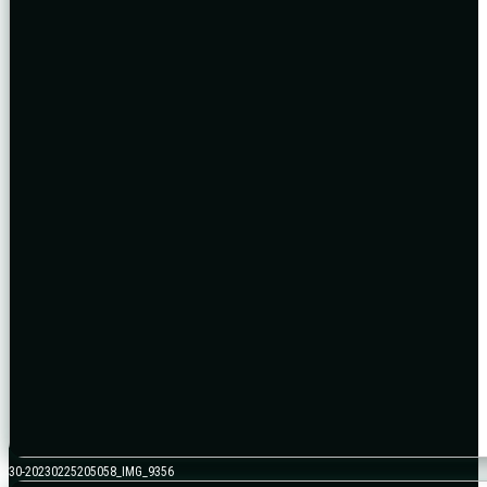
30-20230225205058_IMG_9356