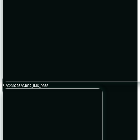
6-20230225204832_IMG_9258