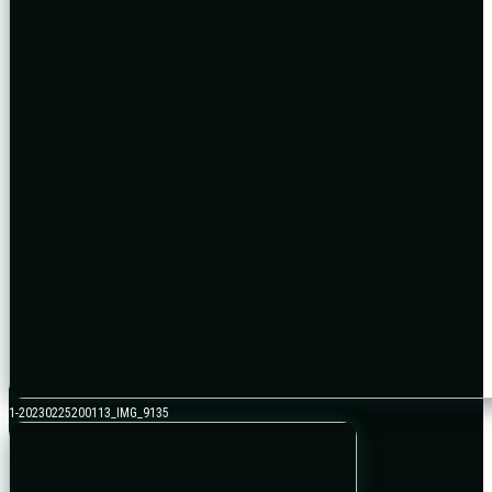
1-20230225200113_IMG_9135