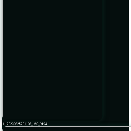
11-20230225201103_IMG_9194