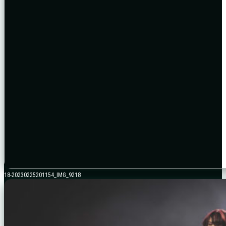
18-20230225201154_IMG_9218