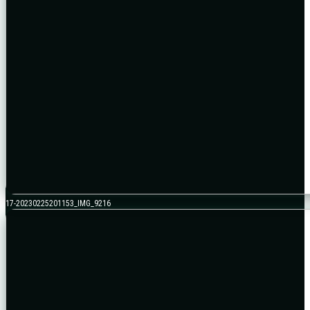
17-20230225201153_IMG_9216