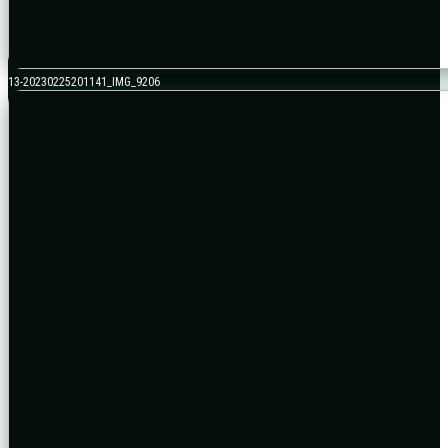
13-20230225201141_IMG_9206