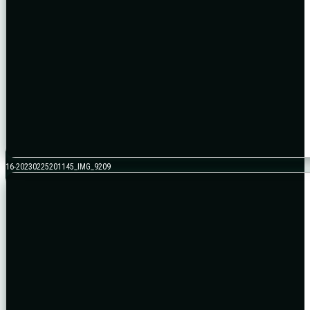
16-20230225201145_IMG_9209