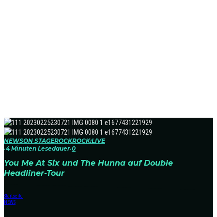
NEWS
ON STAGE
ROCK
ROCK:LIVE
·
4 Minuten Lesedauer
·
0
You Me At Six und The Hunna auf Double
Headliner-Tour
Startseite
NEWS