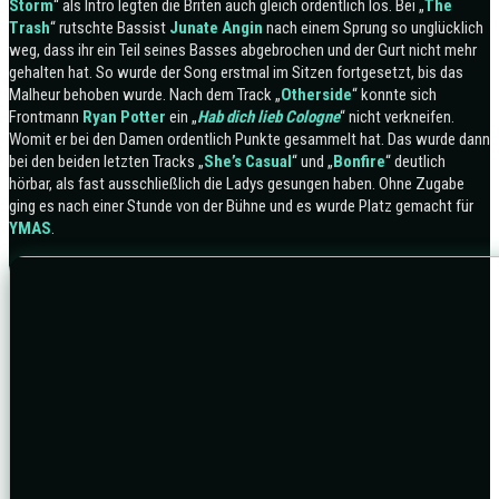
Storm
“ als Intro legten die Briten auch gleich ordentlich los. Bei „
The
Trash
“ rutschte Bassist
Junate Angin
nach einem Sprung so unglücklich
weg, dass ihr ein Teil seines Basses abgebrochen und der Gurt nicht mehr
gehalten hat. So wurde der Song erstmal im Sitzen fortgesetzt, bis das
Malheur behoben wurde. Nach dem Track „
Otherside
“ konnte sich
Frontmann
Ryan Potter
ein „
Hab dich lieb Cologne
“ nicht verkneifen.
Womit er bei den Damen ordentlich Punkte gesammelt hat.
Das wurde dann
bei den beiden letzten Tracks „
She’s Casual
“ und „
Bonfire
“ deutlich
hörbar, als fast ausschließlich die Ladys gesungen haben. Ohne Zugabe
ging es nach einer Stunde von der Bühne und es wurde Platz gemacht für
YMAS
.