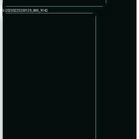
3-20230225200129_IMG_9142