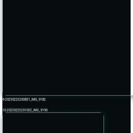
9-20230225200831_IMG_9182
10-20230225201032_IMG_9190