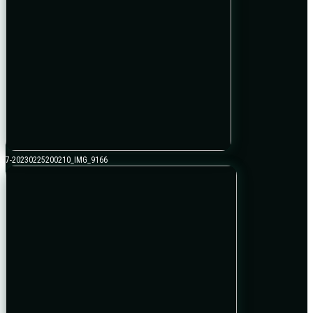
7-20230225200210_IMG_9166