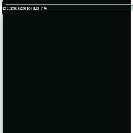
12-20230225201104_IMG_9197