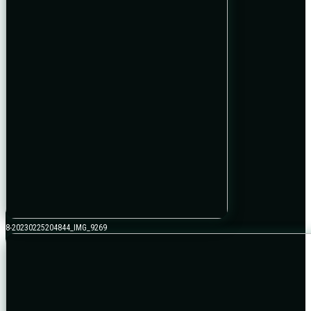
8-20230225204844_IMG_9269