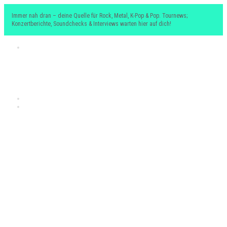
Immer nah dran – deine Quelle für Rock, Metal, K-Pop & Pop. Tournews;
Konzertberichte, Soundchecks & Interviews warten hier auf dich!