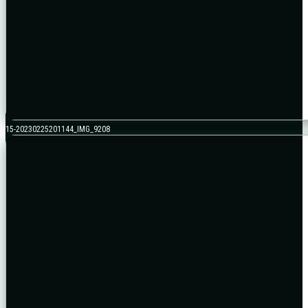
15-20230225201144_IMG_9208