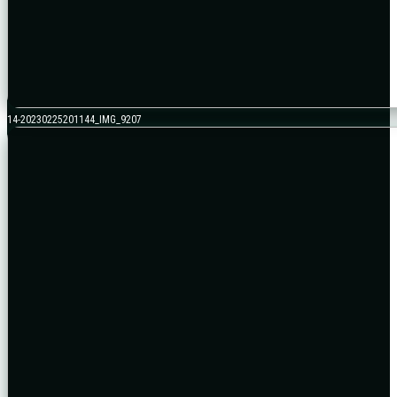
14-20230225201144_IMG_9207