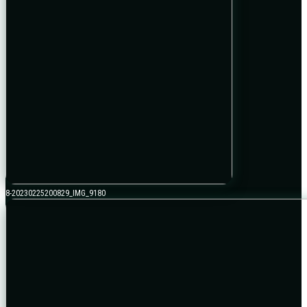
8-20230225200829_IMG_9180