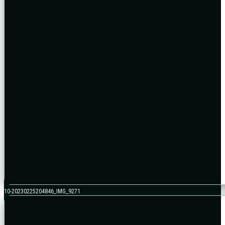
10-20230225204846_IMG_9271