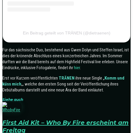
Ein Beitrag geteilt von TRÄNEN (@dietraenen)
Für das sächsische Duo, bestehend aus Gwen Dolyn und Steffen Israel, ist
dies der krönende Abschluss eines konzertreichen Jahres. Im Sommer
durften wir die Band bereits auf dem Highfield Festival live erleben. Unsere
Eindrücke, inklusive Fotogalerie, findet ihr
hier
.
Erst vor Kurzem veröffentlichten
TRÄNEN
ihre neue Single „
Komm und
küss mich
„, welche den ersten Song seit der Veröffentlichung ihres
Debütalbums darstellt und eine neue Ära der Band einläutet.
Siehe auch
First Aid Kit – Who By Fire erscheint am
Freitag