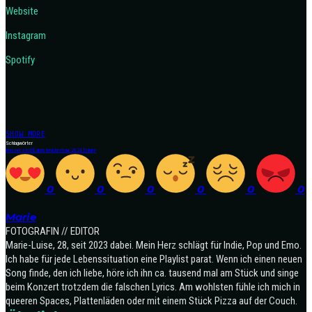
Website
Instagram
Spotify
SHOW MORE
Schlagwörter
krasser stoff
Landstreicher
tour 2024
Tränen
0
0
0
0
0
0
Marie
FOTOGRAFIN // EDITOR
Marie-Luise, 28, seit 2023 dabei. Mein Herz schlägt für Indie, Pop und Emo.
Ich habe für jede Lebenssituation eine Playlist parat. Wenn ich einen neuen
Song finde, den ich liebe, höre ich ihn ca. tausend mal am Stück und singe
beim Konzert trotzdem die falschen Lyrics. Am wohlsten fühle ich mich in
queeren Spaces, Plattenläden oder mit einem Stück Pizza auf der Couch.