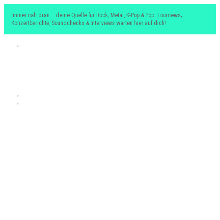
Immer nah dran – deine Quelle für Rock, Metal, K-Pop & Pop. Tournews;
Konzertberichte, Soundchecks & Interviews warten hier auf dich!