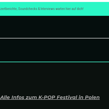
zertberichte, Soundchecks & Interviews warten hier auf dich!
lle Infos zum K-POP Festival in Polen