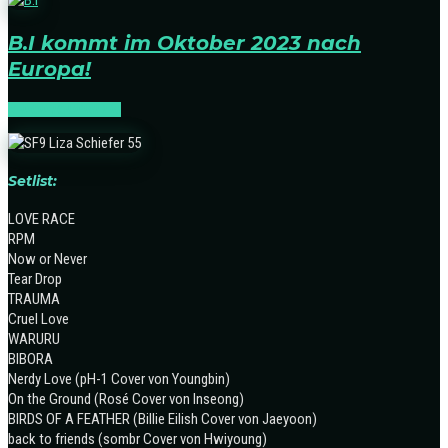
B.I kommt im Oktober 2023 nach
Europa!
K-POP
TOURNEEN
Setlist:
LOVE RACE
RPM
Now or Never
Tear Drop
TRAUMA
Cruel Love
WARURU
BIBORA
Nerdy Love (pH-1 Cover von Youngbin)
On the Ground (Rosé Cover von Inseong)
BIRDS OF A FEATHER (Billie Eilish Cover von Jaeyoon)
back to friends (sombr Cover von Hwiyoung)