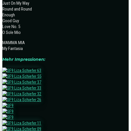
Just On My Way
Round and Round
Enough
Good Guy
Love No. 5
O Sole Mio
MAMMA MIA
My Fantasia
Mehr Impressionen: