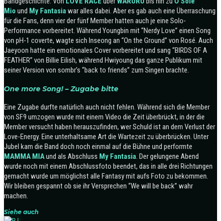
Bandgeschichte. Von
LOVE
RACE
über
WARURU
bis hin zu
O Sole
Mio
und
My
Fantasia
war alles dabei. Aber es gab auch eine Überraschung
für die Fans, denn vier der fünf Member hatten auch je eine Solo-
Performance vorbereitet. Während Youngbin mit “Nerdy Love” einen Song
von pH-1 coverte, wagte sich Inseong an “On the Ground” von Rosé. Auch
Jaeyoon hatte ein emotionales Cover vorbereitet und sang “BIRDS OF A
FEATHER” von Billie Eilish, während Hwiyoung das ganze Publikum mit
seiner Version von sombr’s “back to friends” zum Singen brachte.
One more Song! – Zugabe bitte
Eine Zugabe durfte natürlich auch nicht fehlen. Während sich die Member
von SF9 umzogen wurde mit einem Video die Zeit überbrückt, in der die
Member versucht haben herauszufinden, wer Schuld ist an dem Verlust der
Love-Energy. Eine unterhaltsame Art die Wartezeit zu überbrücken. Unter
Jubel kam die Band doch noch einmal auf die Bühne und performte
MAMMA
MIA
und als Abschluss
My
Fantasia
. Der gelungene Abend
wurde noch mit einem Abschlussfoto beendet, das in alle drei Richtungen
gemacht wurde um möglichst alle Fantasy mit aufs Foto zu bekommen.
Wir bleiben gespannt ob sie ihr Versprechen “We will be back” wahr
machen.
Siehe auch