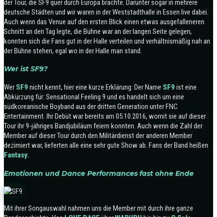
der Tour, die SF9 quer durch Europa brachte. Darunter sogar in mehrere
deutsche Städten und wir waren in der Weststadthalle in Essen live dabei.
Auch wenn das Venue auf den ersten Blick einen etwas ausgefalleneren
Schnitt an den Tag legte, die Bühne war an der langen Seite gelegen,
konnten sich die Fans gut in der Halle verteilen und verhältnismäßig nah an
der Bühne stehen, egal wo in der Halle man stand.
Wer ist SF9?
Wer
SF9
nicht kennt, hier eine kurze Erklärung: Der Name
SF9
ist eine
Abkürzung für: Sensational Feeling 9 und es handelt sich um eine
südkoreanische Boyband aus der dritten Generation unter FNC
Entertainment. Ihr Debüt war bereits am 05.10.2016, womit sie auf dieser
Tour ihr 9-jähriges Bandjubiläum feiern konnten. Auch wenn die Zahl der
Member auf dieser Tour durch den Militärdienst der anderen Member
dezimiert war, lieferten alle eine sehr gute Show ab. Fans der Band heißen
Fantasy
.
Emotionen und Dance Performances fast ohne Ende
Mit ihrer Songauswahl nahmen uns die Member mit durch ihre ganze