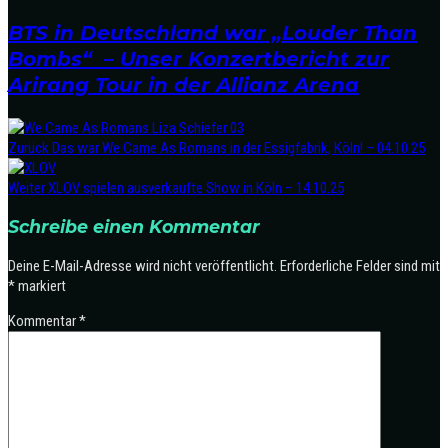
BTS in Deutschland war „Louder Than
Bombs“ – Unser Konzertbericht zur
Arirang Tour in der Allianz Arena
Zurück
Das war We Came As Romans in der Essigfabrik, Köln! – 04.10.25
Weiter
XLOV spielen ausverkaufte Show in Köln – 14.10.25
Schreibe einen Kommentar
Deine E-Mail-Adresse wird nicht veröffentlicht.
Erforderliche Felder sind mit
*
markiert
Kommentar
*