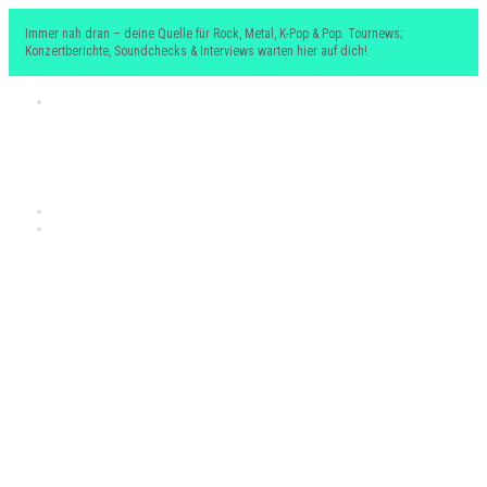
Immer nah dran – deine Quelle für Rock, Metal, K-Pop & Pop. Tournews;
Konzertberichte, Soundchecks & Interviews warten hier auf dich!