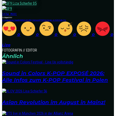
SHOW MORE
Schlagwörter
Essen
kpop
Love Dawn
MAMMA MIA
My Fantasia
SF9
SF9 in Europe & USA
Studio Pav
0
0
0
0
0
0
Liza
FOTOGRAFIN // EDITOR
Ähnlich
Sound in Colors K-POP EXPOSÉ 2026:
Alle Infos zum K-POP Festival in Polen
Asian Revolution im August in Mainz!