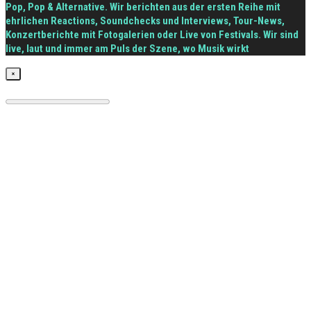
Pop, Pop & Alternative. Wir berichten aus der ersten Reihe mit
ehrlichen Reactions, Soundchecks und Interviews, Tour-News,
Konzertberichte mit Fotogalerien oder Live von Festivals. Wir sind
live, laut und immer am Puls der Szene, wo Musik wirkt
×