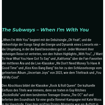
The Subways – When I’m With You
„When I’m With You“ beginnt mit der Debütsingle „Oh Yeah“, und die
Reihenfolge der Songs fängt die Energie und Dynamik eines Livesets ein –
die Umgebung, in der die Band besonders gut ist. Jeder Moment ihrer
bisherigen Reise ist vertreten, von den frühen Highlights „With You“, „I Want
To Hear What You Have Got To Say“ und „Kalifornia“ über die Fan-Favoriten
der mittleren Ära und die Live-Klassiker „We Don’t Need Money To Have A
Good Time“ und „Kiss Kiss Bang Bang“ bis hin zu den Schlüsselsongs vom
gefeiertem Album „Uncertain Joys“ von 2023, wie dem Titeltrack und „You
Kill My Cool“.
Den Abschluss bildet der Klassiker „Rock & Roll Queen“. Der kulturelle
Einfluss des Titels war immens, denn sie traten in Guy Ritchies
„RocknRolla“ und dem berühmten Teenager-Drama „The OC“ auf und
lieferten den Soundtrack für eine große Rimmel-Kampagne mit Kate Moss
in der Hauptrolle. Einer ihrer größten Promo-Momente war ein Auftritt in