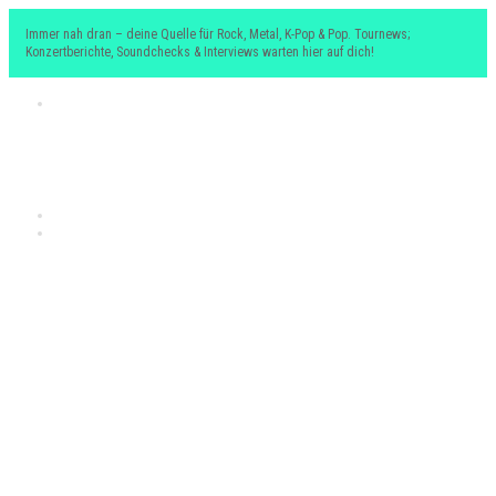
Immer nah dran – deine Quelle für Rock, Metal, K-Pop & Pop. Tournews;
Konzertberichte, Soundchecks & Interviews warten hier auf dich!