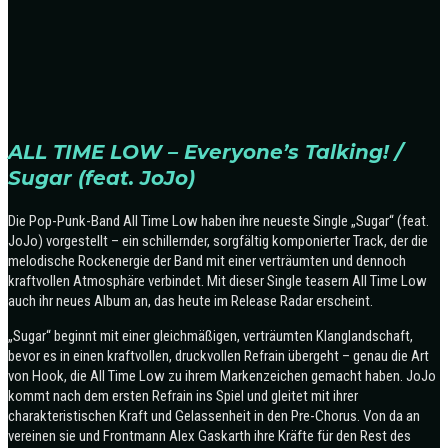
ALL TIME LOW – Everyone’s Talking! /
Sugar (feat. JoJo)
Die Pop-Punk-Band All Time Low haben ihre neueste Single „Sugar“ (feat.
JoJo) vorgestellt – ein schillernder, sorgfältig komponierter Track, der die
melodische Rockenergie der Band mit einer verträumten und dennoch
kraftvollen Atmosphäre verbindet. Mit dieser Single teasern All Time Low
auch ihr neues Album an, das heute im Release Radar erscheint.
„Sugar“ beginnt mit einer gleichmäßigen, verträumten Klanglandschaft,
bevor es in einen kraftvollen, druckvollen Refrain übergeht – genau die Art
von Hook, die All Time Low zu ihrem Markenzeichen gemacht haben. JoJo
kommt nach dem ersten Refrain ins Spiel und gleitet mit ihrer
charakteristischen Kraft und Gelassenheit in den Pre-Chorus. Von da an
vereinen sie und Frontmann Alex Gaskarth ihre Kräfte für den Rest des