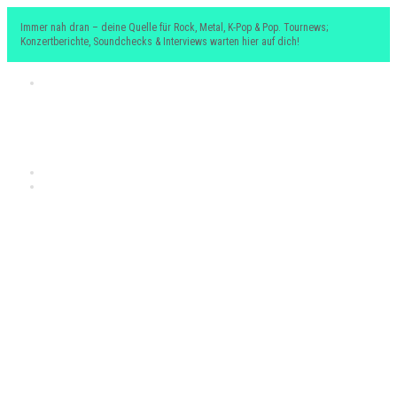
Immer nah dran – deine Quelle für Rock, Metal, K-Pop & Pop. Tournews;
Konzertberichte, Soundchecks & Interviews warten hier auf dich!