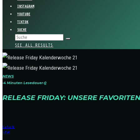
INSTAGRAM
YOUTUBE
TIKTOK
SUCHE
SEE ALL RESULTS
NEWS
·
4 Minuten Lesedauer
·
0
RELEASE FRIDAY: UNSERE FAVORITE
Startseite
NEWS