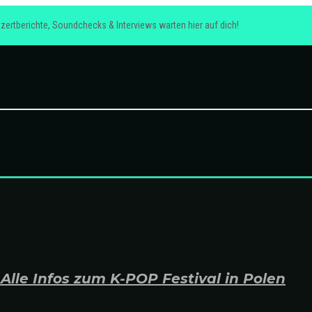
zertberichte, Soundchecks & Interviews warten hier auf dich!
lle Infos zum K-POP Festival in Polen