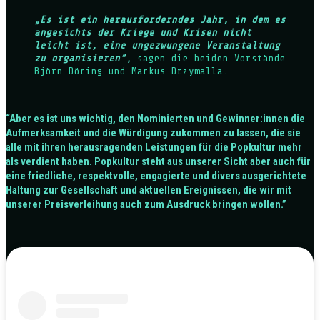
„Es ist ein herausforderndes Jahr, in dem es
angesichts der Kriege und Krisen nicht
leicht ist, eine ungezwungene Veranstaltung
zu organisieren“
,
sagen die beiden Vorstände
Björn Döring und Markus Drzymalla.
“Aber es ist uns wichtig, den Nominierten und Gewinner:innen die
Aufmerksamkeit und die Würdigung zukommen zu lassen, die sie
alle mit ihren herausragenden Leistungen für die Popkultur mehr
als verdient haben. Popkultur steht aus unserer Sicht aber auch für
eine friedliche, respektvolle, engagierte und divers ausgerichtete
Haltung zur Gesellschaft und aktuellen Ereignissen, die wir mit
unserer Preisverleihung auch zum Ausdruck bringen wollen.”