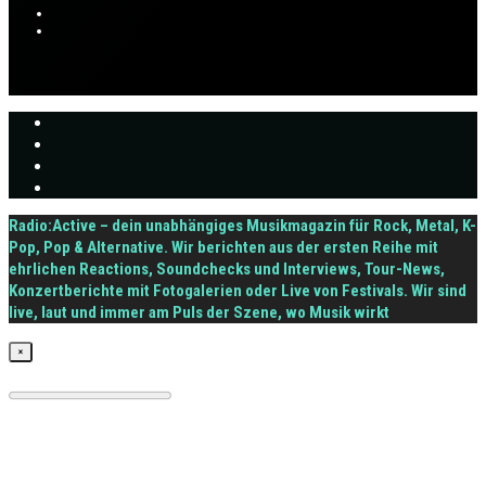
Radio:Active – dein unabhängiges Musikmagazin für Rock, Metal, K-
Pop, Pop & Alternative. Wir berichten aus der ersten Reihe mit
ehrlichen Reactions, Soundchecks und Interviews, Tour-News,
Konzertberichte mit Fotogalerien oder Live von Festivals. Wir sind
live, laut und immer am Puls der Szene, wo Musik wirkt
×