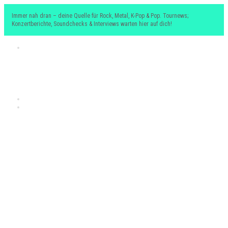
Immer nah dran – deine Quelle für Rock, Metal, K-Pop & Pop. Tournews;
Konzertberichte, Soundchecks & Interviews warten hier auf dich!