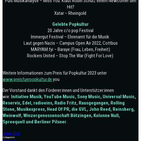
Puls Musikanalyse – Miss You: Klaut Robin Schulz einem Newcomer den
Hit?
Xatar – Rheingold
Gelebte Popkultur
20 Jahre c/o pop Festival
Immergut Festival – Ehrenamt für die Musik
Laut gegen Nazis – Campus Open Air 2022, Cottbus
MARYAM.fyi – Baraye (Frau, Leben, Freiheit)
Rockers United – Stop The War (Fight For Love)
Weitere Informationen zum Preis für Popkultur 2023 unter
www.preisfuerpopkultur.de
.you
Der Vorstand dankt den Förderer:innen und Unterstützer:innen
wie:
Initiative Musik, YouTube Music, Sony Music, Universal Music,
Reservix, Edel, radioeins, Radio Fritz, Rausgegangen, Rolling
Stone, Musikexpress, Head Of PR, die GVL, John Reed, Reinsberg,
Weinwolf, Winzergenossenschaft Bötzingen, Kolonne Null,
Spreequell und Berliner Pilsner
.
SHOW MORE
Schlagwörter
Popkultur 2023