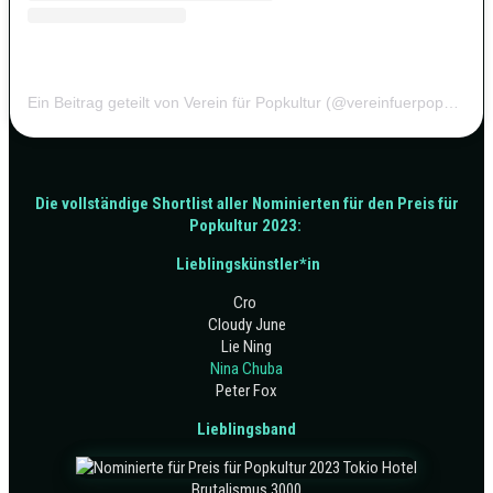
Ein Beitrag geteilt von Verein für Popkultur (@vereinfuerpopkultur)
Die vollständige Shortlist aller Nominierten für den Preis für
Popkultur 2023:
Lieblingskünstler*in
Cro
Cloudy June
Lie Ning
Nina Chuba
Peter Fox
Lieblingsband
Brutalismus 3000