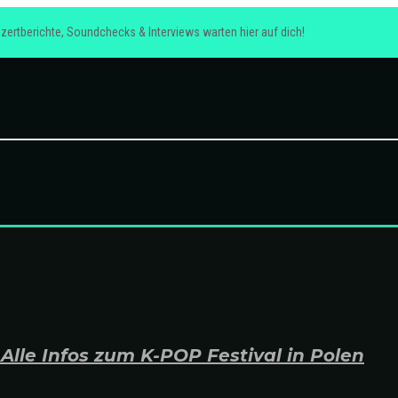
zertberichte, Soundchecks & Interviews warten hier auf dich!
lle Infos zum K-POP Festival in Polen