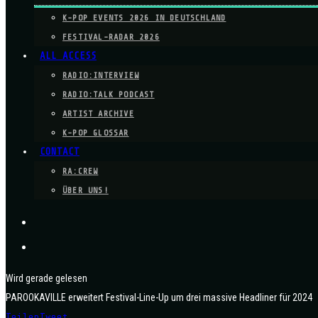
K-POP EVENTS 2026 IN DEUTSCHLAND
FESTIVAL-RADAR 2026
ALL ACCESS
RADIO:INTERVIEW
RADIO:TALK PODCAST
ARTIST ARCHIVE
K-POP GLOSSAR
CONTACT
RA:CREW
ÜBER UNS!
Wird gerade gelesen
PAROOKAVILLE erweitert Festival-Line-Up um drei massive Headliner für 2024
Teilen
Tweet