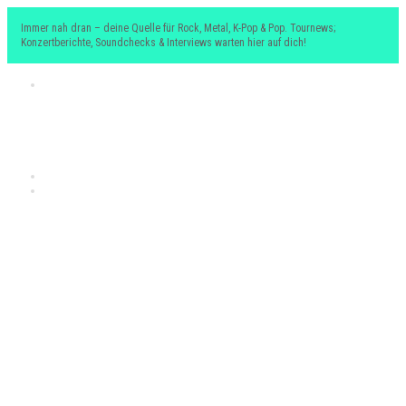
Immer nah dran – deine Quelle für Rock, Metal, K-Pop & Pop. Tournews;
Konzertberichte, Soundchecks & Interviews warten hier auf dich!