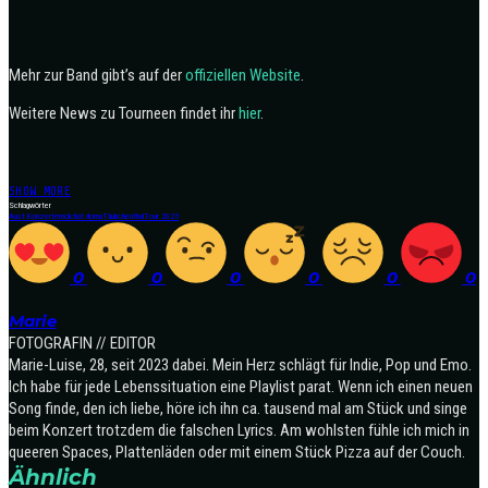
Mehr zur Band gibt’s auf der
offiziellen Website
.
Weitere News zu Tourneen findet ihr
hier
.
SHOW MORE
Schlagwörter
Aust Konzerte
molchat doma
Täubchenthal
Tour 2025
0
0
0
0
0
0
Marie
FOTOGRAFIN // EDITOR
Marie-Luise, 28, seit 2023 dabei. Mein Herz schlägt für Indie, Pop und Emo.
Ich habe für jede Lebenssituation eine Playlist parat. Wenn ich einen neuen
Song finde, den ich liebe, höre ich ihn ca. tausend mal am Stück und singe
beim Konzert trotzdem die falschen Lyrics. Am wohlsten fühle ich mich in
queeren Spaces, Plattenläden oder mit einem Stück Pizza auf der Couch.
Ähnlich