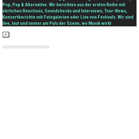
Pop, Pop & Alternative. Wir berichten aus der ersten Reihe mit
ehrlichen Reactions, Soundchecks und Interviews, Tour-News,
Konzertberichte mit Fotogalerien oder Live von Festivals. Wir sind
live, laut und immer am Puls der Szene, wo Musik wirkt
×