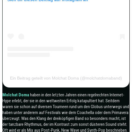
Ein Beitrag geteilt von Molchat Doma (@molchatdomaband)
Molchat Doma
haben in den letzten Jahren einen regelrechten Internet-
Hype erlebt, der sie in den weltweiten Erfolg katapultiert hat. Seitdem
waren sie schon auf diversen Tourneen rund um den Globus unterwegs und
haben unter anderem auf Festivals wie dem Coachella oder dem Primavera
überzeugt. Was den Klang der dreiköpfigen Band so besonders macht, ist
der tanzbare Rhythmus, der im Kontrast zum sonst düsteren Sound steht.
Oft wird er als Mix aus Post-Punk, New Wave und Synth-Pop beschrieben.