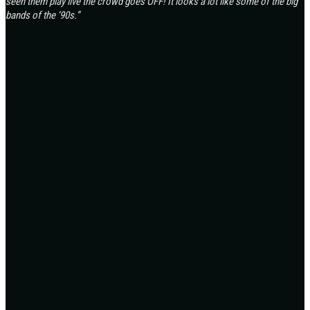
seen them play live the crowd goes OFF! It looks a lot like some of the big
bands of the ‘90s.”