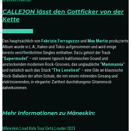
CALLEJON lässt den Gottficker von der
Kette
NEWS
RELEASES
Das hauptsächlich von
Fabrizio Ferraguzzo
und
Max Martin
produzierte
Album wurde in L.A., Italien und Tokio aufgenommen und wird einige
bereits veröffentlichten Singles enthalten: Dazu gehört der Track
“
Supermodel
“ – mit seinem typisch kalifornischen Sound und
ansteckenden modernen Rock-Grooves, das unglaubliche “
Mammamia
“
und natürlich auch das Stück “
The
Loneliest
“ – eine Ode an klassische
Rock-Balladen der alten Schule, die mit einem röhrenden Gesang und
elektrisierenden, in eleganter Zartheit durchdrungene Gitarrensoli
daherkommen.
Mehr Informationen zu
Måneskin:
Måneskin Loud Kids Tour Gets Louder 2023