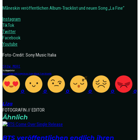
Måneskin veröffentlichen Album-Tracklist und neuen Song „La Fine“
Instagram
TikTok
Twitter
Facebook
Youtube
Foto-Credit: Sony Music Italia
SHOW MORE
Schlagwörter
Gossip
Maneskin
Songrelease
Sony Music
Tom Morello
0
0
0
0
0
0
Liza
FOTOGRAFIN // EDITOR
Ähnlich
BTS veröffentlichen endlich ihren