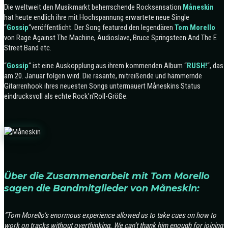
Die weltweit den Musikmarkt beherrschende Rocksensation
Måneskin
hat heute endlich ihre mit Hochspannung erwartete neue Single
“
Gossip
“veröffentlicht. Der Song featured den legendären
Tom Morello
von Rage Against The Machine, Audioslave, Bruce Springsteen And The E
Street Band etc.
“
Gossip
“ ist eine Auskopplung aus ihrem kommenden Album “
RUSH!
“, das
am 20. Januar folgen wird. Die rasante, mitreißende und hämmernde
Gitarrenhook ihres neuesten Songs untermauert Måneskins Status
eindrucksvoll als echte Rock’n’Roll-Größe.
Über die Zusammenarbeit mit Tom Morello
sagen die Bandmitglieder von Måneskin:
“Tom Morello’s enormous experience allowed us to take cues on how to
work on tracks without overthinking. We can’t thank him enough for joining