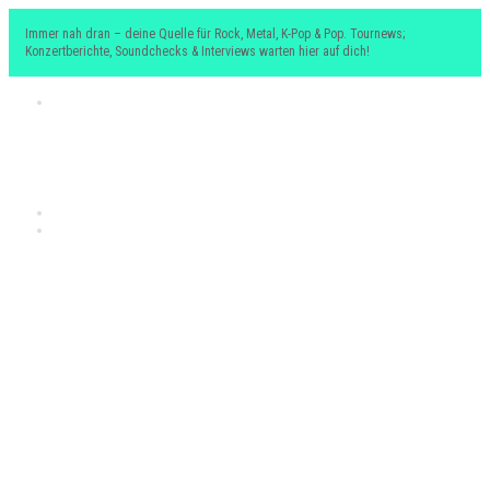
Immer nah dran – deine Quelle für Rock, Metal, K-Pop & Pop. Tournews;
Konzertberichte, Soundchecks & Interviews warten hier auf dich!