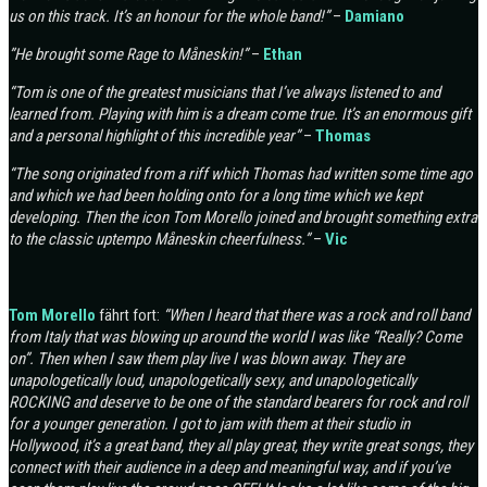
us on this track. It’s an honour for the whole band!”
–
Damiano
”He brought some Rage to Måneskin!”
–
Ethan
“Tom is one of the greatest musicians that I’ve always listened to and
learned from. Playing with him is a dream come true. It’s an enormous gift
and a personal highlight of this incredible year”
–
Thomas
“The song originated from a riff which Thomas had written some time ago
and which we had been holding onto for a long time which we kept
developing. Then the icon Tom Morello joined and brought something extra
to the classic uptempo Måneskin cheerfulness.”
–
Vic
Tom Morello
fährt fort:
“When I heard that there was a rock and roll band
from Italy that was blowing up around the world I was like “Really? Come
on”. Then when I saw them play live I was blown away. They are
unapologetically loud, unapologetically sexy, and unapologetically
ROCKING and deserve to be one of the standard bearers for rock and roll
for a younger generation. I got to jam with them at their studio in
Hollywood, it’s a great band, they all play great, they write great songs, they
connect with their audience in a deep and meaningful way, and if you’ve