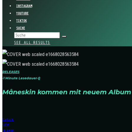
INSTAGRAM
YOUTUBE
TIKTOK
SUCHE
SEE ALL RESULTS
RELEASES
·
1 Minute Lesedauer
·
0
Måneskin kommen mit neuem Album i
Startseite
NEWS
RELEASES