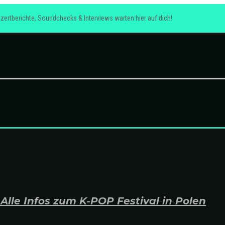
zertberichte, Soundchecks & Interviews warten hier auf dich!
lle Infos zum K-POP Festival in Polen