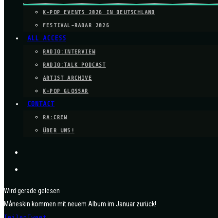
K-POP EVENTS 2026 IN DEUTSCHLAND
FESTIVAL-RADAR 2026
ALL ACCESS
RADIO:INTERVIEW
RADIO:TALK PODCAST
ARTIST ARCHIVE
K-POP GLOSSAR
CONTACT
RA:CREW
ÜBER UNS!
Wird gerade gelesen
Måneskin kommen mit neuem Album im Januar zurück!
Teilen
Tweet