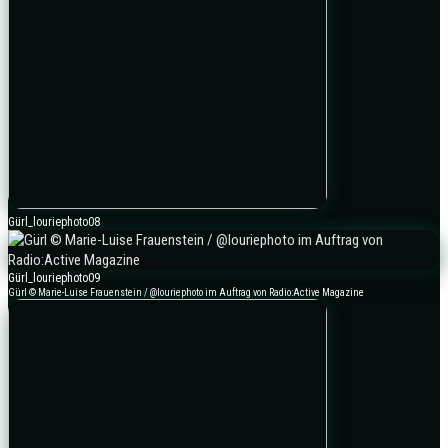
Gürl_louriephoto08
Gürl_louriephoto09
Gürl © Marie-Luise Frauenstein / @louriephoto im Auftrag von Radio:Active Magazine