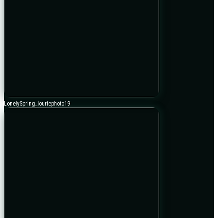
LonelySpring_louriephoto19