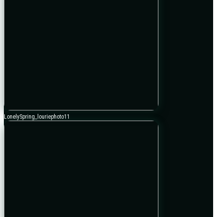
LonelySpring_louriephoto11