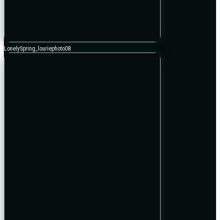
LonelySpring_louriephoto08