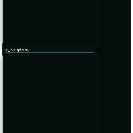
Gürl_louriephoto07