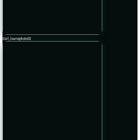
Gürl_louriephoto02