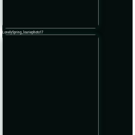
LonelySpring_louriephoto17