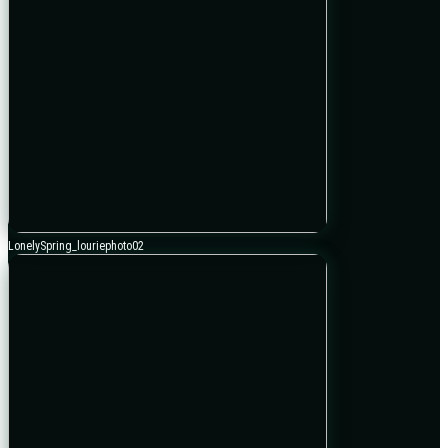
LonelySpring_louriephoto02