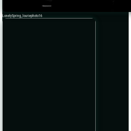
LonelySpring_louriephoto16