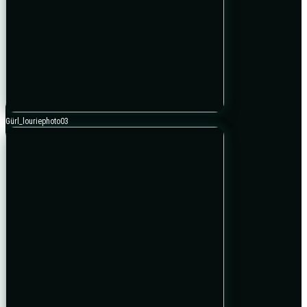
Gürl_louriephoto03