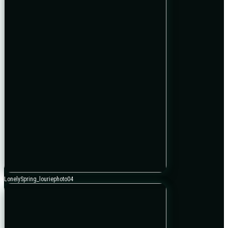
LonelySpring_louriephoto04