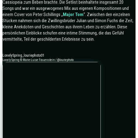
Cassiopeia zum Beben brachte. Die Setlist beinhaltete insgesamt 20
Songs und war ein ausgewogenes Mix aus eigenen Kompositionen und
einem Cover von Peter Schillings „
Major Tom
“. Zwischen den einzelnen
Stücken nahmen sich die Zwillingsbrüder Julian und Simon Fuchs die Zeit,
kleine Anekdoten und Geschichten aus ihrem Leben zu erzählen. Diese
persönlichen Einblicke schufen eine intime Stimmung, die das Gefühl
vermittelte, Teil der geschilderten Erlebnisse zu sein.
LonelySpring_louriephoto01
Lonely Spring © Marie-Luise Frauenstein / @louriephoto