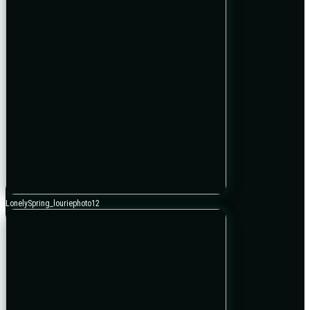
LonelySpring_louriephoto12