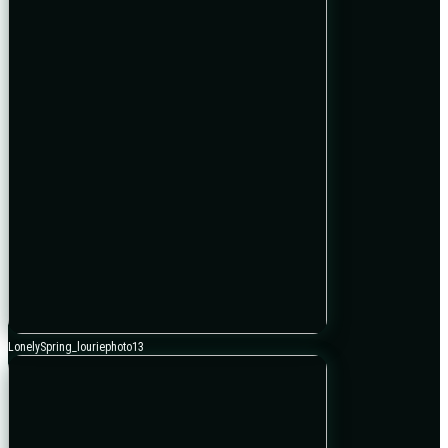
LonelySpring_louriephoto13