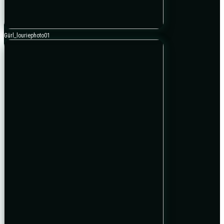
Gürl_louriephoto01