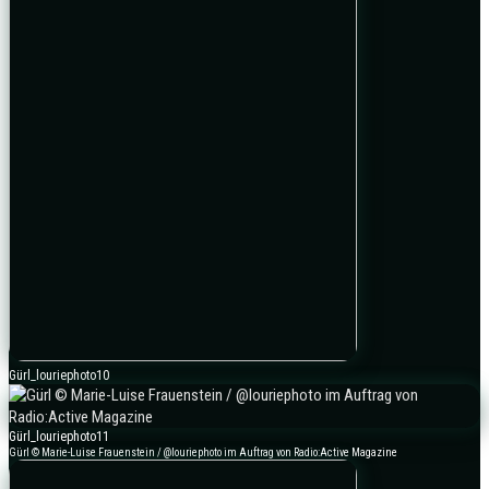
Gürl_louriephoto10
Gürl_louriephoto11
Gürl © Marie-Luise Frauenstein / @louriephoto im Auftrag von Radio:Active Magazine