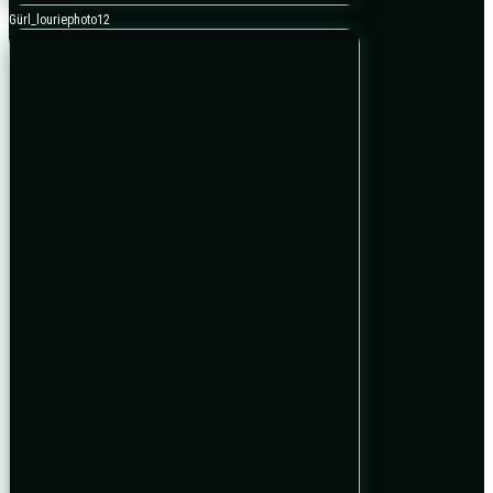
Gürl_louriephoto12