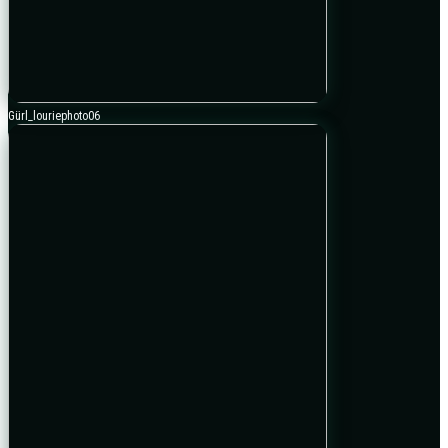
Gürl_louriephoto06