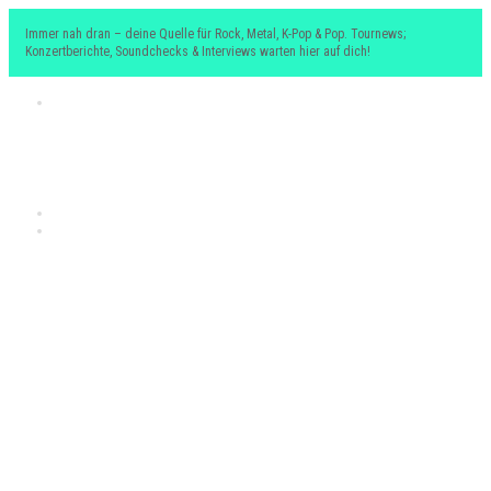
Immer nah dran – deine Quelle für Rock, Metal, K-Pop & Pop. Tournews;
Konzertberichte, Soundchecks & Interviews warten hier auf dich!