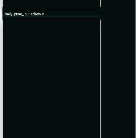
LonelySpring_louriephoto07