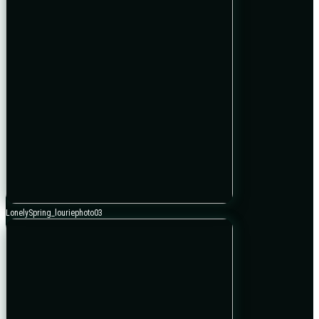
LonelySpring_louriephoto03