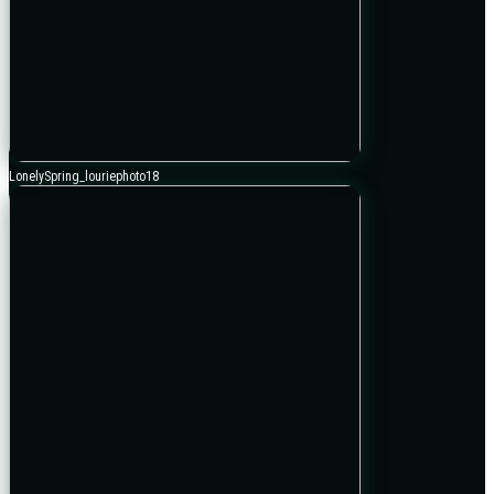
LonelySpring_louriephoto18