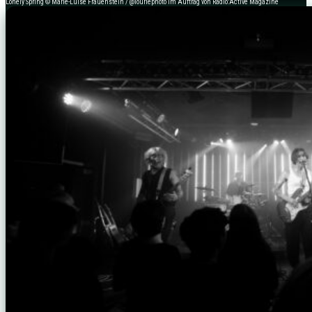
Lonely Spring © Marie-Luise Frauenstein / @louriephoto im Auftrag von Radio:Active Magazine