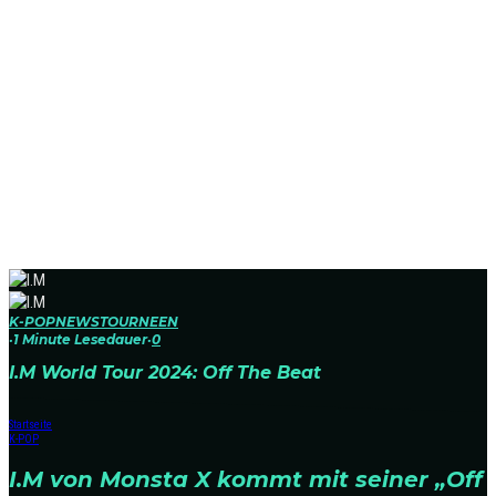
K-POP
NEWS
TOURNEEN
·
1 Minute Lesedauer
·
0
I.M World Tour 2024: Off The Beat
Startseite
K-POP
I.M von Monsta X kommt mit seiner „Off