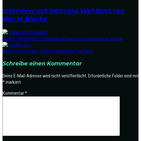
Interview mit Henning Wehland von
den H-Blockx
Zurück
Yellowcard „Celebrating 20 Years of Ocean Avenue“ in Köln
Weiter
Crystal Lake; EvoFlux Worldwide Tour 2024
Schreibe einen Kommentar
Deine E-Mail-Adresse wird nicht veröffentlicht.
Erforderliche Felder sind mit
*
markiert
Kommentar
*