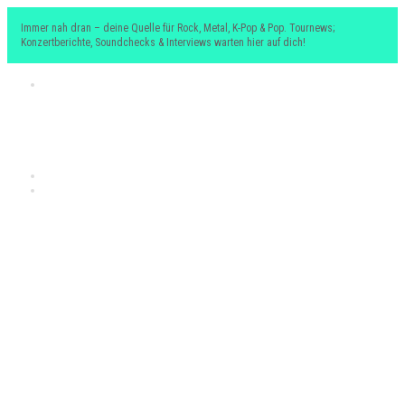
Immer nah dran – deine Quelle für Rock, Metal, K-Pop & Pop. Tournews;
Konzertberichte, Soundchecks & Interviews warten hier auf dich!