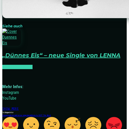
Siehe auch
„Dünnes Eis“ – neue Single von LENNA
NEWS
RELEASES
Mehr Infos:
Instagram
YouTube
SHOW MORE
Schlagwörter
Changkyun
Korean
Korean singer
kpop
Monsta X
Off The Beat