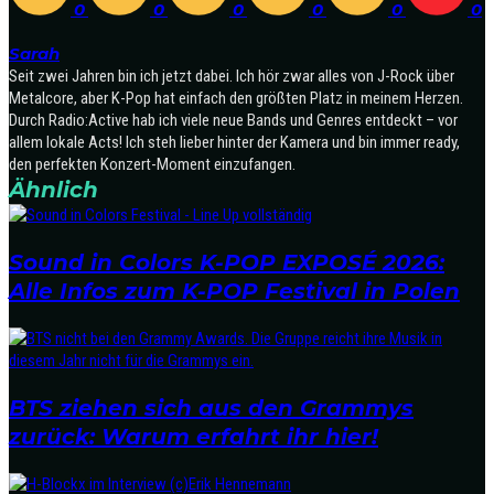
0
0
0
0
0
0
Sarah
Seit zwei Jahren bin ich jetzt dabei. Ich hör zwar alles von J-Rock über
Metalcore, aber K-Pop hat einfach den größten Platz in meinem Herzen.
Durch Radio:Active hab ich viele neue Bands und Genres entdeckt – vor
allem lokale Acts! Ich steh lieber hinter der Kamera und bin immer ready,
den perfekten Konzert-Moment einzufangen.
Ähnlich
Sound in Colors K-POP EXPOSÉ 2026:
Alle Infos zum K-POP Festival in Polen
BTS ziehen sich aus den Grammys
zurück: Warum erfahrt ihr hier!