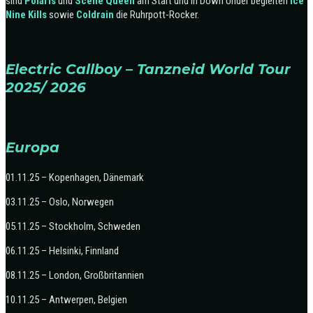
sind
Polaris
und
Scene Queen
am Start und in Down Under begleiten
Ice
Nine Kills
sowie
Coldrain
die Ruhrpott-Rocker.
Electric Callboy – Tanzneid World Tour
2025/ 2026
Europa
01.11.25 – Kopenhagen, Dänemark
03.11.25 – Oslo, Norwegen
05.11.25 – Stockholm, Schweden
06.11.25 – Helsinki, Finnland
08.11.25 – London, Großbritannien
10.11.25 – Antwerpen, Belgien