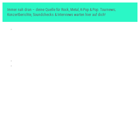
Immer nah dran – deine Quelle für Rock, Metal, K-Pop & Pop. Tournews;
Konzertberichte, Soundchecks & Interviews warten hier auf dich!