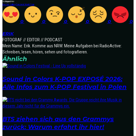
Schlagwörter
Electric Callboy
Tanzneid World Tour
0
0
0
0
0
0
ERIK
FOTOGRAF // EDITOR // PODCAST
Mein Name: Erik. Komme aus NRW. Meine Aufgaben bei RadioActive:
Schreiben, lesen, hören, sehen und fotografieren.
Ähnlich
Sound in Colors K-POP EXPOSÉ 2026:
Alle Infos zum K-POP Festival in Polen
BTS ziehen sich aus den Grammys
zurück: Warum erfahrt ihr hier!