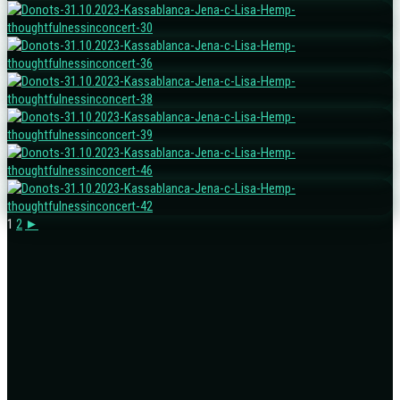
1
2
►