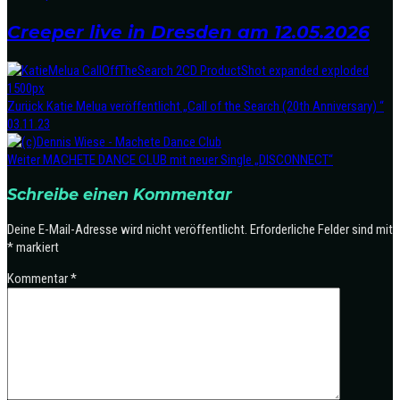
Creeper live in Dresden am 12.05.2026
Zurück
Katie Melua veröffentlicht „Call of the Search (20th Anniversary) “
03.11.23
Weiter
MACHETE DANCE CLUB mit neuer Single „DISCONNECT“
Schreibe einen Kommentar
Deine E-Mail-Adresse wird nicht veröffentlicht.
Erforderliche Felder sind mit
*
markiert
Kommentar
*