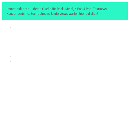
Immer nah dran – deine Quelle für Rock, Metal, K-Pop & Pop. Tournews;
Konzertberichte, Soundchecks & Interviews warten hier auf dich!