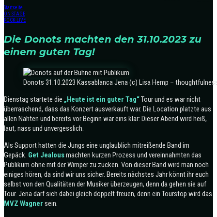
Startseite
ON STAGE
ROCK:LIVE
Die Donots machten den 31.10.2023 zu
einem guten Tag!
Donots 31.10.2023 Kassablanca Jena (c) Lisa Hemp – thoughtfulnes
Dienstag startete die
„Heute ist ein guter Tag“
Tour und es war nicht
überraschend, dass das Konzert ausverkauft war. Die Location platzte aus
allen Nähten und bereits vor Beginn war eins klar: Dieser Abend wird heiß,
laut, nass und unvergesslich.
Als Support hatten die Jungs eine unglaublich mitreißende Band im
Gepäck.
Get Jealous
machten kurzen Prozess und vereinnahmten das
Publikum ohne mit der Wimper zu zucken. Von dieser Band wird man noch
einiges hören, da sind wir uns sicher. Bereits nächstes Jahr könnt ihr euch
selbst von den Qualitäten der Musiker überzeugen, denn da gehen sie auf
Tour. Jena darf sich dabei gleich doppelt freuen, denn ein Tourstop wird das
MVZ Wagner
sein.