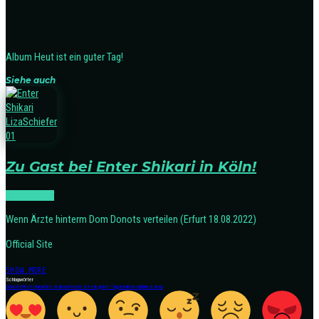
Album Heut ist ein guter Tag!
Siehe auch
Zu Gast bei Enter Shikari in Köln!
ROCK:LIVE
Wenn Ärzte hinterm Dom Donots verteilen (Erfurt 18.08.2022)
Official Site
SHOW MORE
Schlagwörter
Donots
Fleet Union
Get Jealous
Heute ist ein guter Tag
Jena
Kassablanca Jena