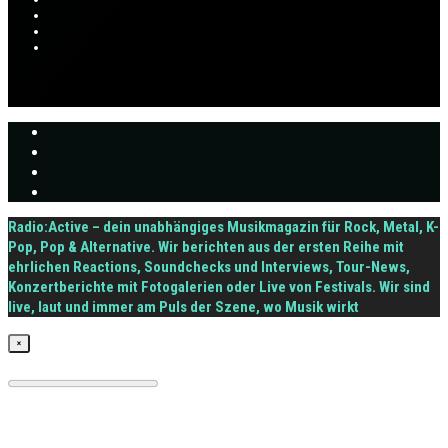
Radio:Active – dein unabhängiges Musikmagazin für Rock, Metal, K-
Pop, Pop & Alternative. Wir berichten aus der ersten Reihe mit
ehrlichen Reactions, Soundchecks und Interviews, Tour-News,
Konzertberichte mit Fotogalerien oder Live von Festivals. Wir sind
live, laut und immer am Puls der Szene, wo Musik wirkt
×