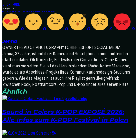
SHOW MORE
Schlagwörter
Blitzers
Gradation
Hit The Bass
Jin.Entertainment
Tournews
0
0
0
0
0
0
Jenna
OWNER I HEAD OF PHOTOGRAPHY I CHIEF EDITOR I SOCIAL MEDIA
Jenna, 32 Jahre, ist mit ihrer Kamera und Smartphone immer mittendrin
statt nur dabei. Ob Konzerte, Festivals oder Conventions. Ohne Kamera
sieht man sie selten. Sie ist das Herz hinter dem Radio:Active Magazine,
wurde es als Abschluss-Projekt ihres Kommunikationsdesign-Studiums
geboren. Wie das Magazin ist auch ihre Playlist genreübergreifend:
Zwischen Rock, Posthardcore, Pop und K-Pop findet alles seinen Platz.
Ähnlich
Sound in Colors K-POP EXPOSÉ 2026:
Alle Infos zum K-POP Festival in Polen