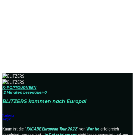
K-POP
TOURNEEN
·
2 Minuten Lesedauer
·
0
BLITZERS kommen nach Europa!
Startseite
K-POP
Kaum ist die “
FACADE European Tour 2022
” von
Wonho
erfolgreich