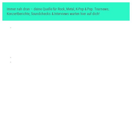
Immer nah dran – deine Quelle für Rock, Metal, K-Pop & Pop. Tournews;
Konzertberichte, Soundchecks & Interviews warten hier auf dich!