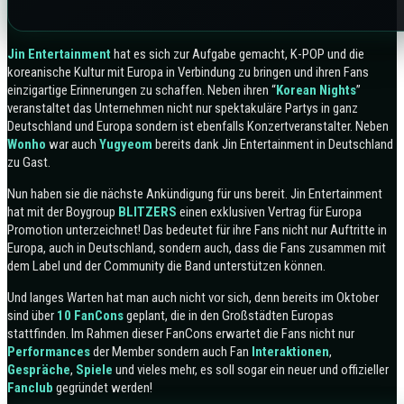
Jin Entertainment
hat es sich zur Aufgabe gemacht, K-POP und die
koreanische Kultur mit Europa in Verbindung zu bringen und ihren Fans
einzigartige Erinnerungen zu schaffen. Neben ihren “
Korean
Nights
”
veranstaltet das Unternehmen nicht nur spektakuläre Partys in ganz
Deutschland und Europa sondern ist ebenfalls Konzertveranstalter. Neben
Wonho
war auch
Yugyeom
bereits dank Jin Entertainment in Deutschland
zu Gast.
Nun haben sie die nächste Ankündigung für uns bereit. Jin Entertainment
hat mit der Boygroup
BLITZERS
einen exklusiven Vertrag für Europa
Promotion unterzeichnet! Das bedeutet für ihre Fans nicht nur Auftritte in
Europa, auch in Deutschland, sondern auch, dass die Fans zusammen mit
dem Label und der Community die Band unterstützen können.
Und langes Warten hat man auch nicht vor sich, denn bereits im Oktober
sind über
10 FanCons
geplant, die in den Großstädten Europas
stattfinden. Im Rahmen dieser FanCons erwartet die Fans nicht nur
Performances
der Member sondern auch Fan
Interaktionen
,
Gespräche
,
Spiele
und vieles mehr, es soll sogar ein neuer und offizieller
Fanclub
gegründet werden!